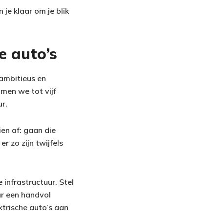
 je klaar om je blik
e auto’s
 ambitieus en
omen we tot vijf
ur.
ien af: gaan die
r zo zijn twijfels
infrastructuur. Stel
ar een handvol
trische auto’s aan