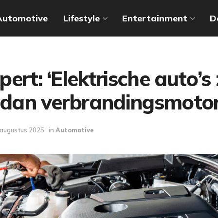
Automotive
Lifestyle
Entertainment
D
ert: ‘Elektrische auto’s 
r dan verbrandingsmotor
 augustus 2025
in
Automotive