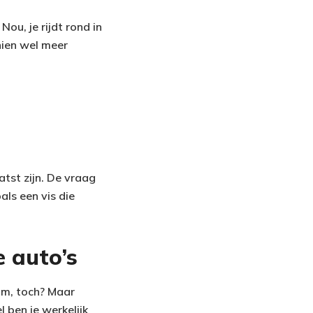
ou, je rijdt rond in
chien wel meer
atst zijn. De vraag
als een vis die
 auto’s
eim, toch? Maar
 ben je werkelijk