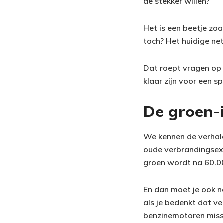
de stekker willen?
Het is een beetje zoal
toch? Het huidige ne
Dat roept vragen op o
klaar zijn voor een sp
De groen-i
We kennen de verhalen
oude verbrandingsexpe
groen wordt na 60.0
En dan moet je ook no
als je bedenkt dat v
benzinemotoren missc