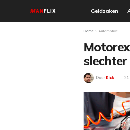
Geldzaken
Home
Automotive
Motorexp
slechte
Door
Rick
21