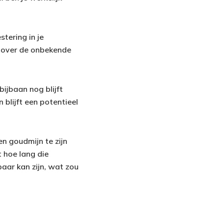
stering in je
d over de onbekende
bijbaan nog blijft
blijft een potentieel
een goudmijn te zijn
t hoe lang die
baar kan zijn, wat zou