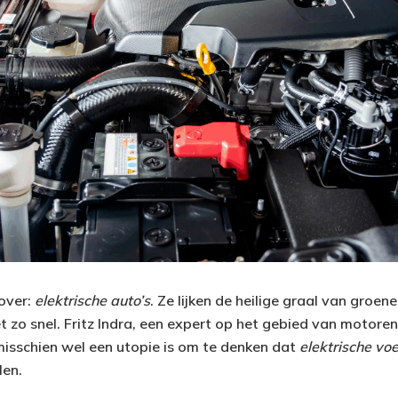
rover:
elektrische auto’s
. Ze lijken de heilige graal van groene 
 zo snel. Fritz Indra, een expert op het gebied van motore
misschien wel een utopie is om te denken dat
elektrische vo
en.