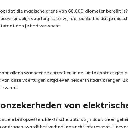
ordat die magische grens van 60.000 kilometer bereikt is? N
covriendelijk voertuig is, terwijl de realiteit is dat je miss
tstoot dan je had verwacht.
maar alleen wanneer ze correct en in de juiste context gepla
t van onze voertuigen altijd even helder in kaart brengen. Zo
ht zwemt.
onzekerheden van elektrische
nciële bril opzetten. Elektrische auto’s zijn duur. Geen geh
 opdrogen, wordt het verhaal pas echt interessant. Hoeveel