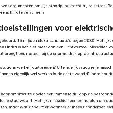
jk wat argumenten om zijn standpunt kracht bij te zetten. Ben
 eens flink te verruimen?
oelstellingen voor elektrisch
gehoord: 15 miljoen elektrische auto’s tegen 2030. Het lijkt
s Indra is het niet meer dan een luchtkasteel. Misschien k
 dat brengt ons meteen bij de enorme druk op de infrastructu
tations werkelijk uitbreiden? Uiteindelijk vraag je je missch
annen eigenlijk wel werken in de echte wereld? Indra houdt e
 haar ambitieuze doelen een immense druk op de bestaande 
 kleine stad woont. Het lijkt misschien een prima plan om da
sen, maar wat gebeurt er wanneer er ineens honderden elek