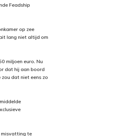
ende Feadship
onkamer op zee
it lang niet altijd om
0 miljoen euro. Nu
or dat hij aan boord
e zou dat niet eens zo
gemiddelde
xclusieve
e misvatting te