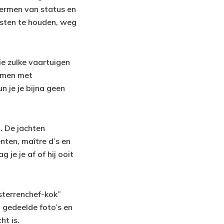
 termen van status en
msten te houden, weg
die zulke vaartuigen
samen met
 je je bijna geen
. De jachten
nten, maître d’s en
 je je af of hij ooit
sterrenchef-kok”
jn gedeelde foto’s en
ht is.