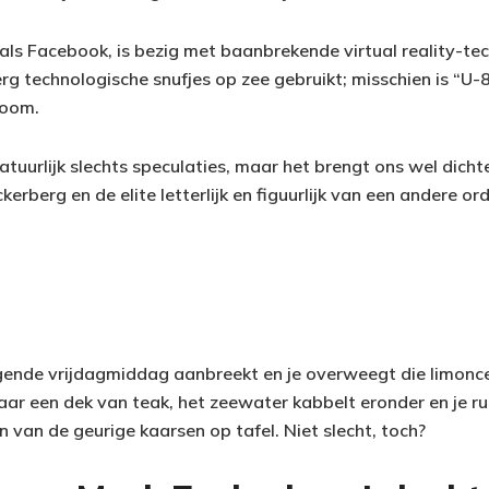
ls Facebook, is bezig met baanbrekende virtual reality-tec
g technologische snufjes op zee gebruikt; misschien is “U-
room.
natuurlijk slechts speculaties, maar het brengt ons wel dicht
erberg en de elite letterlijk en figuurlijk van een andere ord
ende vrijdagmiddag aanbreekt en je overweegt die limoncel
aar een dek van teak, het zeewater kabbelt eronder en je ru
 van de geurige kaarsen op tafel. Niet slecht, toch?