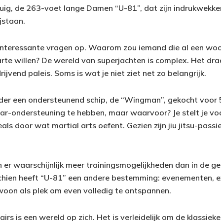
uig, de 263-voet lange Damen “U-81”, dat zijn indrukwekk
jstaan.
 interessante vragen op. Waarom zou iemand die al een wo
rte willen? De wereld van superjachten is complex. Het draa
ijvend paleis. Soms is wat je niet ziet net zo belangrijk.
der een ondersteunend schip, de “Wingman”, gekocht voor 5
vaar-ondersteuning te hebben, maar waarvoor? Je stelt je vo
eals door wat martial arts oefent. Gezien zijn jiu jitsu-passi
n er waarschijnlijk meer trainingsmogelijkheden dan in de 
chien heeft “U-81” een andere bestemming: evenementen, e
oon als plek om even volledig te ontspannen.
airs is een wereld op zich. Het is verleidelijk om de klassiek