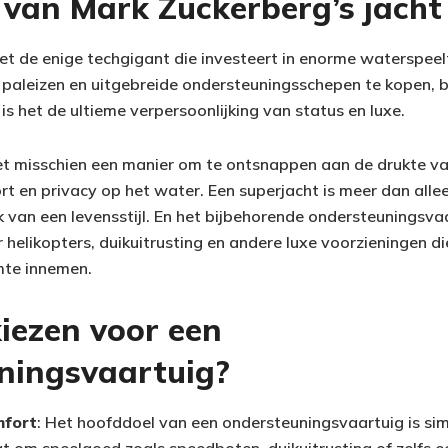
 van Mark Zuckerberg’s jacht
iet de enige techgigant die investeert in enorme waterspeel
 paleizen en uitgebreide ondersteuningsschepen te kopen, bl
s het de ultieme verpersoonlijking van status en luxe.
et misschien een manier om te ontsnappen aan de drukte van
 en privacy op het water. Een superjacht is meer dan alleen
k van een levensstijl. En het bijbehorende ondersteuningsva
 helikopters, duikuitrusting en andere luxe voorzieningen d
imte innemen.
ezen voor een
ningsvaartuig?
mfort
: Het hoofddoel van een ondersteuningsvaartuig is sim
at om speelgoed zoals speedboten, duikuitrusting of zelfs e