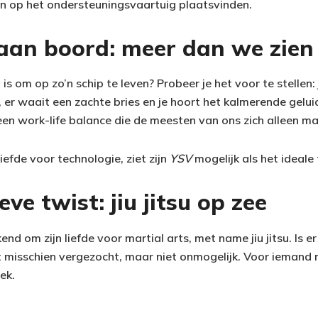
kan op het ondersteuningsvaartuig plaatsvinden.
 aan boord: meer dan we zien
 is om op zo’n schip te leven? Probeer je het voor te stellen:
it, er waait een zachte bries en je hoort het kalmerende gelu
een work-life balance die de meesten van ons zich alleen m
iefde voor technologie, ziet zijn
YSV
mogelijk als het ideale
ve twist: jiu jitsu op zee
nd om zijn liefde voor martial arts, met name jiu jitsu. Is e
t misschien vergezocht, maar niet onmogelijk. Voor iemand 
ek.