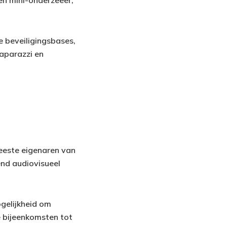
e beveiligingsbases,
paparazzi en
eeste eigenaren van
end audiovisueel
gelijkheid om
e bijeenkomsten tot