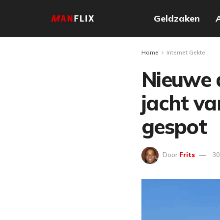
Geldzaken
Home
Internet Gekte
Nieuwe 
jacht va
gespot
Door
Frits
30