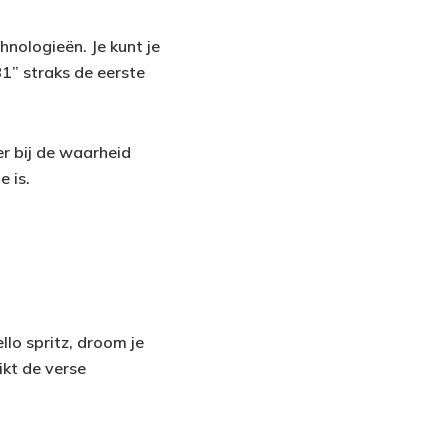
hnologieën. Je kunt je
81” straks de eerste
er bij de waarheid
e is.
lo spritz, droom je
ikt de verse