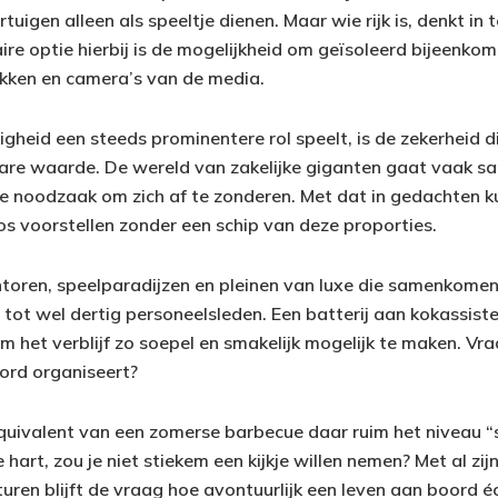
uigen alleen als speeltje dienen. Maar wie rijk is, denkt in
ire optie hierbij is de mogelijkheid om geïsoleerd bijeenko
ikken en camera’s van de media.
iligheid een steeds prominentere rol speelt, is de zekerheid 
are waarde. De wereld van zakelijke giganten gaat vaak 
e noodzaak om zich af te zonderen. Met dat in gedachten kun
os voorstellen zonder een schip van deze proporties.
antoren, speelparadijzen en pleinen van luxe die samenkomen
 tot wel dertig personeelsleden. Een batterij aan kokassiste
m het verblijf zo soepel en smakelijk mogelijk te maken. Vraag
ord organiseert?
quivalent van een zomerse barbecue daar ruim het niveau “
 hart, zou je niet stiekem een kijkje willen nemen? Met al zi
turen blijft de vraag hoe avontuurlijk een leven aan boord éc