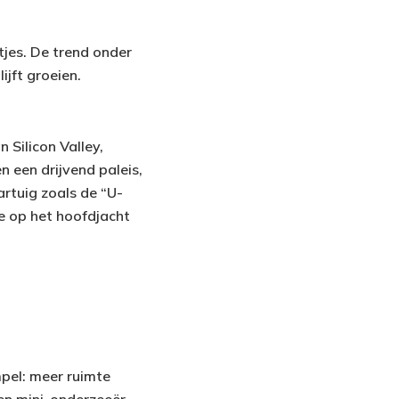
tjes. De trend onder
ijft groeien.
 Silicon Valley,
 een drijvend paleis,
artuig zoals de “U-
ie op het hoofdjacht
pel: meer ruimte
en mini-onderzeeër,