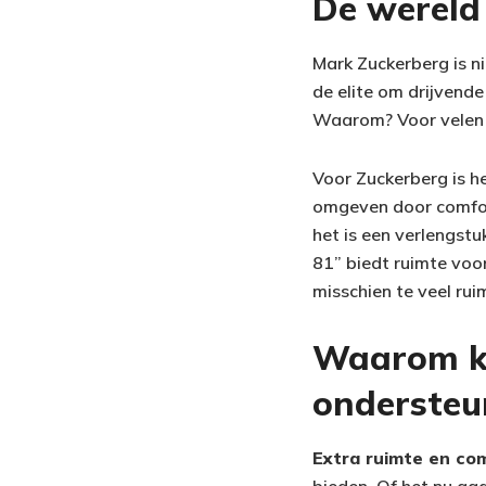
De wereld
Mark Zuckerberg is n
de elite om drijvende
Waarom? Voor velen i
Voor Zuckerberg is h
omgeven door comfort
het is een verlengstu
81” biedt ruimte voor
misschien te veel ru
Waarom ki
ondersteu
Extra ruimte en co
bieden. Of het nu ga