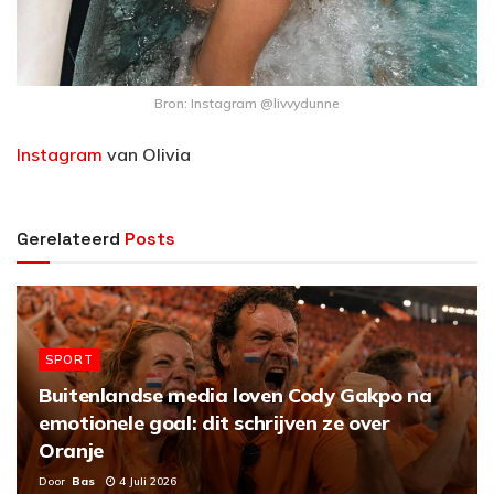
Bron: Instagram @livvydunne
Instagram
van Olivia
Gerelateerd
Posts
SPORT
Buitenlandse media loven Cody Gakpo na
emotionele goal: dit schrijven ze over
Oranje
Door
Bas
4 Juli 2026