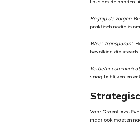
links om de handen u
Begrijp de zorgen
: B
praktisch nodig is om
Wees transparant
: 
bevolking die steeds 
Verbeter communicat
vaag te blijven en enk
Strategis
Voor GroenLinks-PvdA
maar ook moeten nad