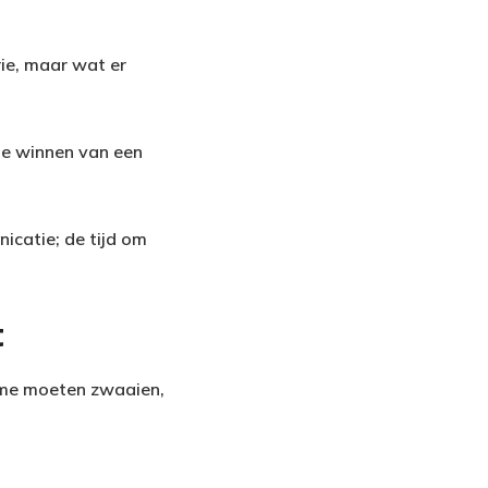
orie, maar wat er
te winnen van een
nicatie; de tijd om
t
isme moeten zwaaien,