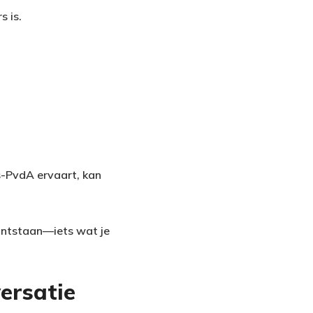
s is.
s-PvdA ervaart, kan
ontstaan—iets wat je
ersatie