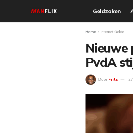
Geldzaken
Home
Internet Gekte
Nieuwe 
PvdA sti
Door
Frits
27