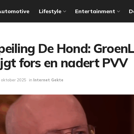
Automotive
Lifestyle
Entertainment
D
peiling De Hond: GroenL
jgt fors en nadert PVV
 oktober 2025
in
Internet Gekte