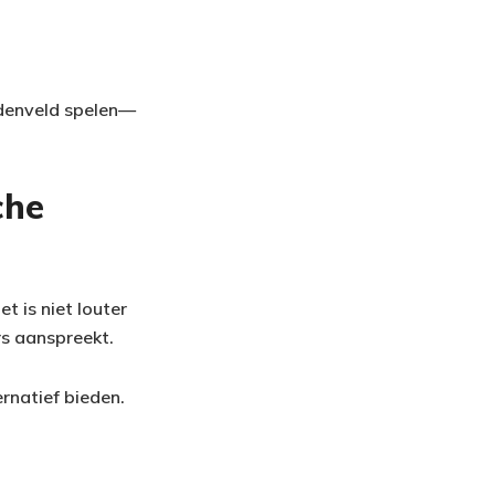
ddenveld spelen—
che
t is niet louter
rs aanspreekt.
ernatief bieden.