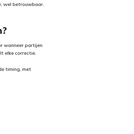
xy, wel betrouwbaar.
n?
ker wanneer partijen
t elke correctie.
de timing, met