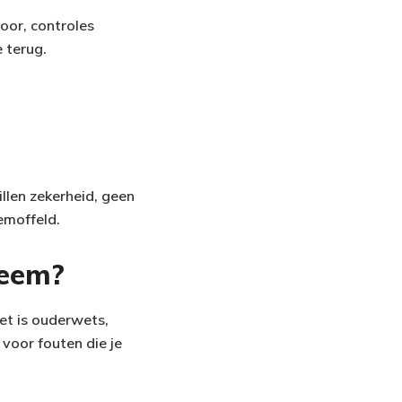
oor, controles
e terug.
llen zekerheid, geen
emoffeld.
teem?
het is ouderwets,
voor fouten die je