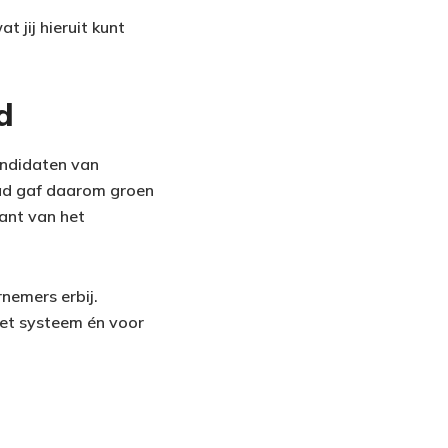
 jij hieruit kunt
d
andidaten van
raad gaf daarom groen
rant van het
nemers erbij.
et systeem én voor