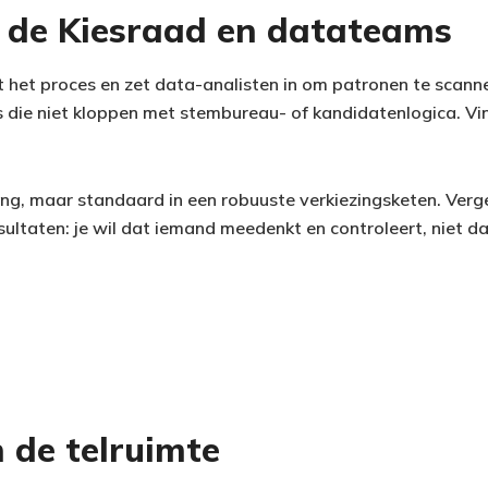
n de Kiesraad en datateams
het proces en zet data-analisten in om patronen te scanne
s die niet kloppen met stembureau- of kandidatenlogica. Vi
ing, maar standaard in een robuuste verkiezingsketen. Verge
esultaten: je wil dat iemand meedenkt en controleert, niet d
n de telruimte