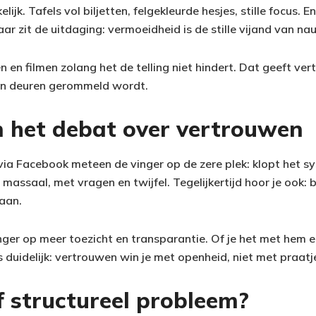
jk. Tafels vol biljetten, felgekleurde hesjes, stille focus. E
ar zit de uitdaging: vermoeidheid is de stille vijand van na
n en filmen zolang het de telling niet hindert. Dat geeft v
ten deuren gerommeld wordt.
n het debat over vertrouwen
via Facebook meteen de vinger op de zere plek: klopt het sy
assaal, met vragen en twijfel. Tegelijkertijd hoor je ook: b
taan.
ger op meer toezicht en transparantie. Of je het met hem ee
 duidelijk: vertrouwen win je met openheid, niet met praatj
f structureel probleem?