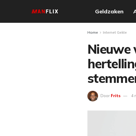
Geldzaken
Home
Internet Gekte
Nieuwe 
hertelli
stemme
Door
Frits
4 