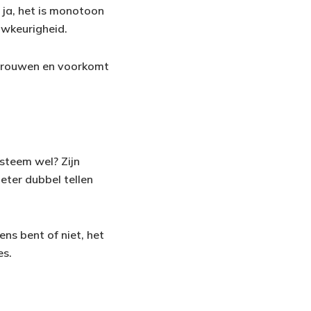
n ja, het is monotoon
uwkeurigheid.
ertrouwen en voorkomt
steem wel? Zijn
eter dubbel tellen
ns bent of niet, het
es.