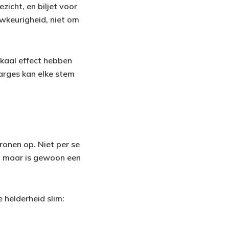
icht, en biljet voor
uwkeurigheid, niet om
okaal effect hebben
arges kan elke stem
ronen op. Niet per se
h, maar is gewoon een
 helderheid slim: