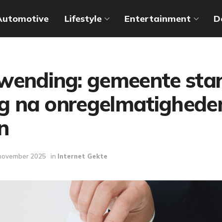
Automotive
Lifestyle
Entertainment
D
wending: gemeente star
ng na onregelmatigheden
n
november 2025
in
Internet Gekte