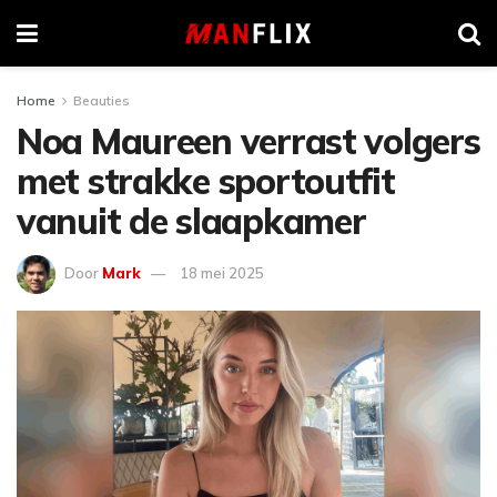
Home
Beauties
Noa Maureen verrast volgers
met strakke sportoutfit
vanuit de slaapkamer
Door
Mark
18 mei 2025