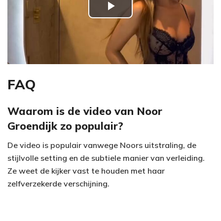
P
l
a
y
FAQ
V
Waarom is de video van Noor
Groendijk zo populair?
i
De video is populair vanwege Noors uitstraling, de
d
stijlvolle setting en de subtiele manier van verleiding.
e
Ze weet de kijker vast te houden met haar
zelfverzekerde verschijning.
o