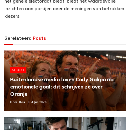
het gehele electoraat biedt, biedt het waardevolle
inzichten aan partijen over de meningen van betrokken
kiezers.
Gerelateerd
Posts
SPORT
Buitenlandse media loven Cody Gakpo na
emotionele goal: dit schrijven ze over
Oranje
Door
Bas
4 Juli 2026