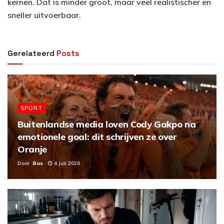
kernen. Dat is minder groot, maar veel realistischer en
sneller uitvoerbaar.
Gerelateerd
Posts
SPORT
Buitenlandse media loven Cody Gakpo na
emotionele goal: dit schrijven ze over
Oranje
Door
Bas
4 Juli 2026