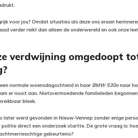
drukt.
rijk voor jou? Omdat situaties als deze ons eraan herinnere
ad verder reikt dan alleen de onderwereld en ook onze le
ze verdwijning omgedoopt to
g?
 een normale woensdagochtend in haar
BMW 530e
naar haa
m er nooit aan. Nietsvermoedende familieleden begonnen z
ereikbaar bleek.
to later werd gevonden in Nieuw-Vennep zonder enige persoo
politie direct een onderzoek startte. De grote vraag is: hoe
 nachtmerrieachtige gebeurtenis?