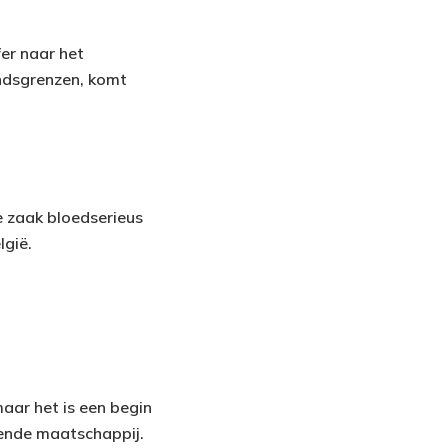
er naar het
andsgrenzen, komt
ze zaak bloedserieus
lgië.
maar het is een begin
kende maatschappij.