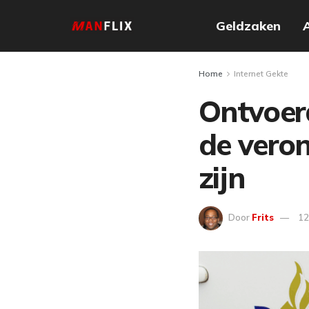
Geldzaken
Home
Internet Gekte
Ontvoerd
de veron
zijn
Door
Frits
12