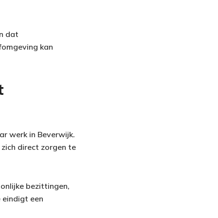
n dat
efomgeving kan
t
r werk in Beverwijk.
ich direct zorgen te
nlijke bezittingen,
 eindigt een