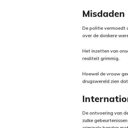
Misdaden 
De politie vermoedt 
over de donkere were
Het inzetten van onsc
realiteit grimmig.
Hoewel de vrouw geen
drugswereld zien dat 
Internati
De ontvoering van dez
zulke gebeurtenissen
criminele banden met