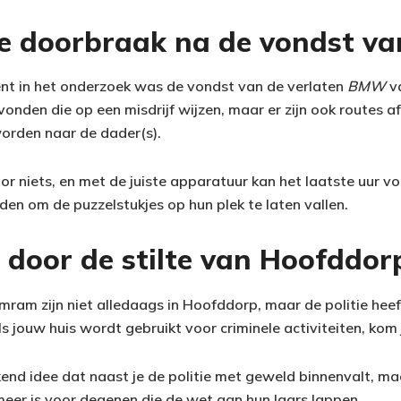
ke doorbraak na de vondst va
nt in het onderzoek was de vondst van de verlaten
BMW
va
vonden die op een misdrijf wijzen, maar er zijn ook routes a
orden naar de dader(s).
r niets, en met de juiste apparatuur kan het laatste uur v
en om de puzzelstukjes op hun plek te laten vallen.
door de stilte van Hoofddor
mram zijn niet alledaags in Hoofddorp, maar de politie heeft
s jouw huis wordt gebruikt voor criminele activiteiten, kom
end idee dat naast je de politie met geweld binnenvalt, maa
eer is voor degenen die de wet aan hun laars lappen.