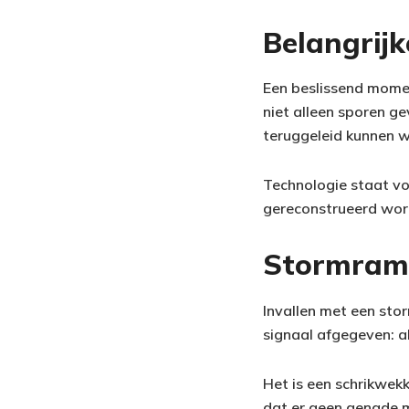
Belangrij
Een beslissend mome
niet alleen sporen ge
teruggeleid kunnen w
Technologie staat voo
gereconstrueerd word
Stormram 
Invallen met een stor
signaal afgegeven: al
Het is een schrikwekk
dat er geen genade m