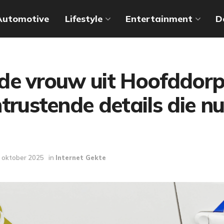
Automotive
Lifestyle
Entertainment
D
e vrouw uit Hoofddorp: 
trustende details die n
 oktober 2025
in
Internet Gekte