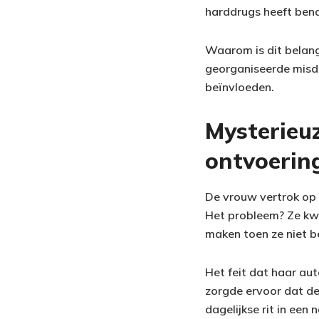
harddrugs heeft bena
Waarom is dit belang
georganiseerde misda
beïnvloeden.
Mysterieu
ontvoerin
De vrouw vertrok op
Het probleem? Ze kwa
maken toen ze niet b
Het feit dat haar au
zorgde ervoor dat de 
dagelijkse rit in een