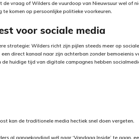
jkt de vraag of Wilders de vuurdoop van Nieuwsuur wel of n
 te komen op persoonlijke politieke voorkeuren.
est voor sociale media
re strategie: Wilders richt zijn pijlen steeds meer op socia
n een direct kanaal naar zijn achterban zonder bemoeienis va
n de huidige tijd van digitale campagnes hebben socialme
st kan de traditionele media hectiek snel doen vergeten.
ders al aangekondigd wél naar ‘Vandaag Inside’ te gaan,