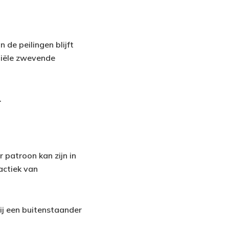
 de peilingen blijft
tiële zwevende
.
 patroon kan zijn in
actiek van
hij een buitenstaander