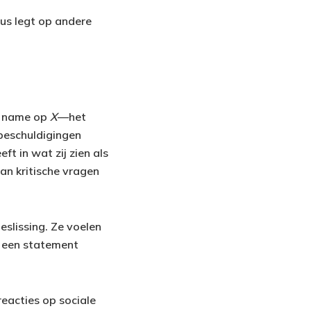
cus legt op andere
et name op
X
—het
 beschuldigingen
ft in wat zij zien als
an kritische vragen
eslissing. Ze voelen
ng een statement
reacties op sociale