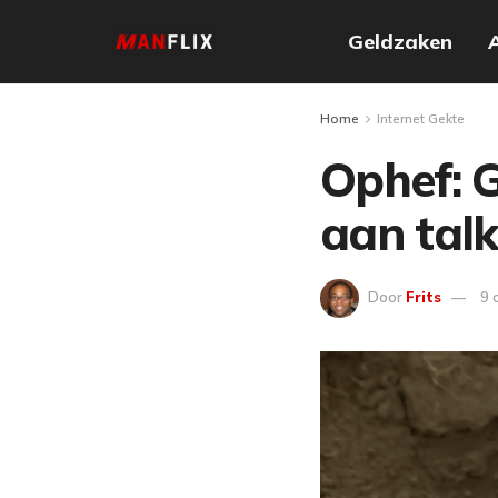
Geldzaken
Home
Internet Gekte
Ophef: 
aan talk
Door
Frits
9 