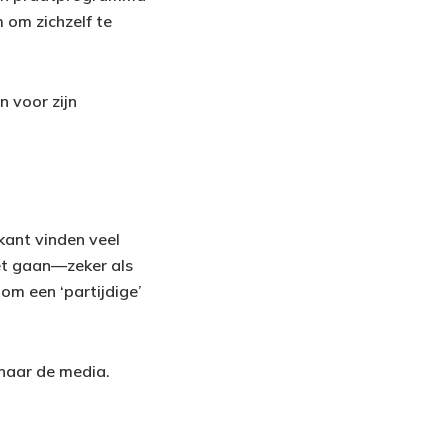
 om zichzelf te
n voor zijn
 kant vinden veel
oet gaan—zeker als
 om een ‘partijdige’
 naar de media.