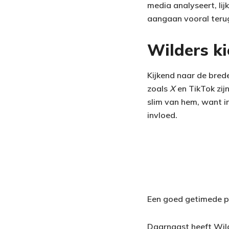
media analyseert, li
aangaan vooral terug
Wilders ki
Kijkend naar de brede
zoals
X
en TikTok zij
slim van hem, want i
invloed.
Een goed getimede po
Daarnaast heeft Wil