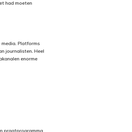
iet had moeten
le media. Platforms
n journalisten. Heel
diakanalen enorme
 een praatprogramma