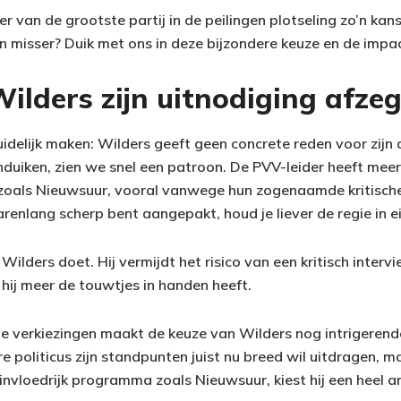
 van de grootste partij in de peilingen plotseling zo’n kans
en misser? Duik met ons in deze bijzondere keuze en de impa
lders zijn uitnodiging afzeg
idelijk maken: Wilders geeft geen concrete reden voor zijn 
nduiken, zien we snel een patroon. De PVV-leider heeft meer
zoals Nieuwsuur, vooral vanwege hun zogenaamde kritische
e jarenlang scherp bent aangepakt, houd je liever de regie in 
 Wilders doet. Hij vermijdt het risico van een kritisch interv
hij meer de touwtjes in handen heeft.
de verkiezingen maakt de keuze van Wilders nog intrigerende
 politicus zijn standpunten juist nu breed wil uitdragen, m
invloedrijk programma zoals Nieuwsuur, kiest hij een heel a