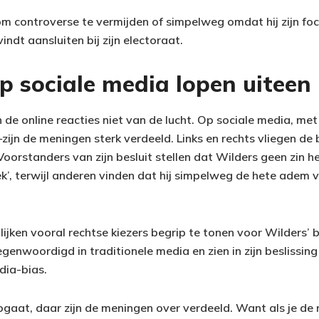
 om controverse te vermijden of simpelweg omdat hij zijn fo
vindt aansluiten bij zijn electoraat.
p sociale media lopen uiteen
jn de online reacties niet van de lucht. Op sociale media, m
ijn de meningen sterk verdeeld. Links en rechts vliegen de
Voorstanders van zijn besluit stellen dat Wilders geen zin hee
k’, terwijl anderen vinden dat hij simpelweg de hete adem v
ijken vooral rechtse kiezers begrip te tonen voor Wilders’ b
egenwoordigd in traditionele media en zien in zijn beslissi
ia-bias.
pgaat, daar zijn de meningen over verdeeld. Want als je de 