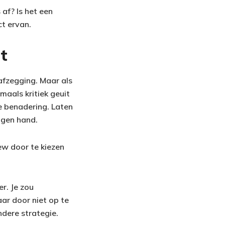
 af? Is het een
ct ervan.
t
afzegging. Maar als
maals kritiek geuit
 benadering. Laten
eigen hand.
iew door te kiezen
r. Je zou
aar door niet op te
ndere strategie.