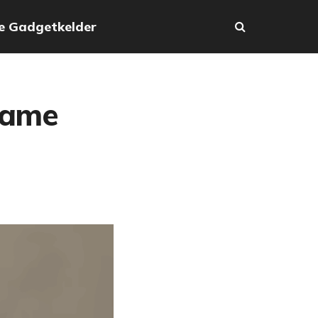
e Gadgetkelder
name