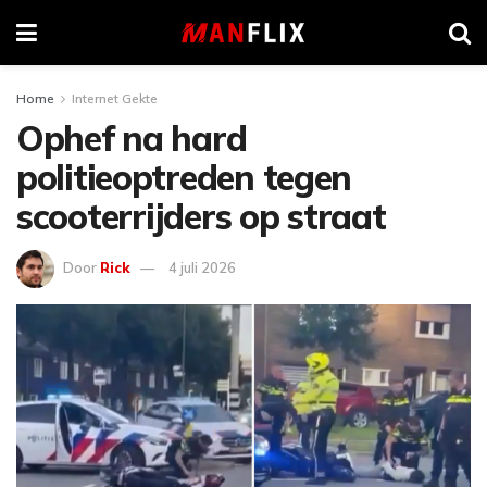
Home
Internet Gekte
Ophef na hard
politieoptreden tegen
scooterrijders op straat
Door
Rick
4 juli 2026