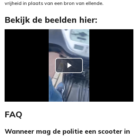
vrijheid in plaats van een bron van ellende.
Bekijk de beelden hier:
P
l
a
y
FAQ
V
Wanneer mag de politie een scooter in