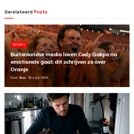
Gerelateerd
Posts
SPORT
Buitenlandse media loven Cody Gakpo na
emotionele goal: dit schrijven ze over
Oranje
Door
Bas
4 Juli 2026