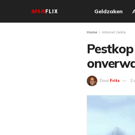
Geldzaken
Home
Internet Gekte
Pestkop 
onverwa
Door
Frits
2 