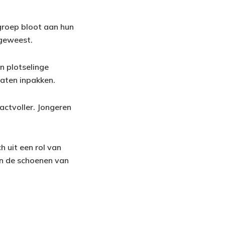
 groep bloot aan hun
 geweest.
n plotselinge
laten inpakken.
actvoller. Jongeren
 uit een rol van
 in de schoenen van