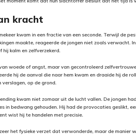
et moment komt dat hun slachtoffer besluit dat het tijd is 
n kracht
eer kwam in een fractie van een seconde. Terwijl de pestk
ngen maakte, reageerde de jongen niet zoals verwacht. In 
f hij kalm en zelfverzekerd.
t van woede of angst, maar van gecontroleerd zelfvertrouwen
eerde hij de aanval die naar hem kwam en draaide hij de rol
 verslagen, op de grond.
nding kwam niet zomaar uit de lucht vallen. De jongen ha
ties in bedwang gehouden. Hij had de provocaties geslikt, e
nt wist hij te handelen met precisie.
zeer het fysieke verzet dat verwonderde, maar de manier wa