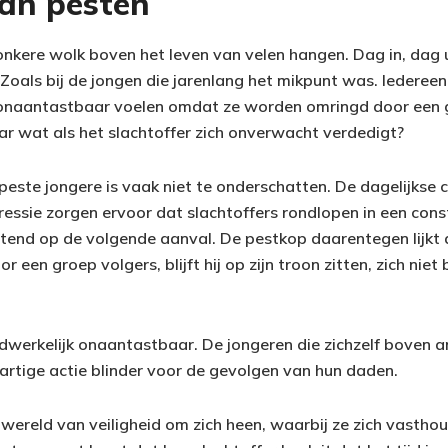
van pesten
nkere wolk boven het leven van velen hangen. Dag in, dag ui
Zoals bij de jongen die jarenlang het mikpunt was. Iedereen
 onaantastbaar voelen omdat ze worden omringd door een g
ar wat als het slachtoffer zich onverwacht verdedigt?
peste jongere is vaak niet te onderschatten. De dagelijkse 
gressie zorgen ervoor dat slachtoffers rondlopen in een con
htend op de volgende aanval. De pestkop daarentegen lijkt a
een groep volgers, blijft hij op zijn troon zitten, zich niet
werkelijk onaantastbaar. De jongeren die zichzelf boven a
artige actie blinder voor de gevolgen van hun daden.
wereld van veiligheid om zich heen, waarbij ze zich vastho