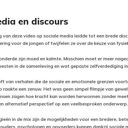
dia en discours
ng van deze video op sociale media leidde tot een brede dis
ng voor de jongen of twijfelen ze over de keuze van fysie
nderde zijn moed en kalmte. Misschien moet er meer nage
esten in de samenleving en wat gepaste zelfverdediging i
eft van verhalen die de sociale en emotionele grenzen voor
o raakte een zenuw. Het was geen simpel filmpje van gewe
sen zagen hoe kracht kan worden herwonnen zonder meet
en alternatief perspectief op een veelbesproken onderwerp.
ieën in de mix zijn de mogelijkheden voor een bredere, bete
 ouders, psychologen en opvoeders kunnen dankzij sociale