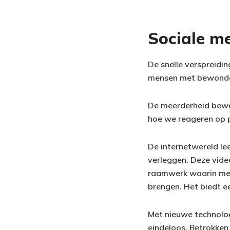
Sociale me
De snelle verspreidi
mensen met bewonderi
De meerderheid bewo
hoe we reageren op p
De internetwereld le
verleggen. Deze vide
raamwerk waarin men
brengen. Het biedt e
Met nieuwe technolog
eindeloos. Betrokken