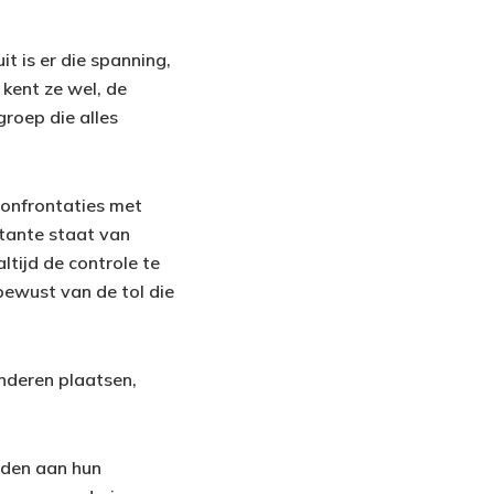
t is er die spanning,
 kent ze wel, de
roep die alles
confrontaties met
stante staat van
ltijd de controle te
 bewust van de tol die
nderen plaatsen,
uden aan hun