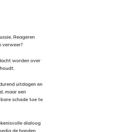
cussie. Reageren
k verweer?
dacht worden over
nhoudt.
tdurend uitdagen en
ld, maar een
bare schade toe te
kenisvolle dialoog
 media de handen