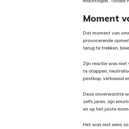
machtsspel. Totdat h
Moment va
Dat moment van ommek
provocerende opmerki
terug te trekken, blee
Zijn reactie was nie
te stappen, neutralis
pestkop, verbaasd en
Deze onverwachte we
zelfs jaren, zijn emo
en op het juiste mome
Het was niet eens zo