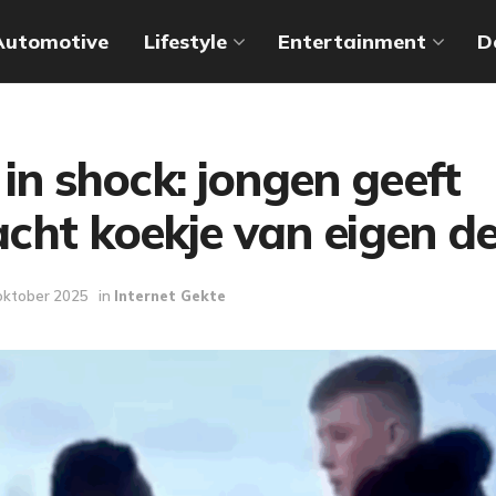
Automotive
Lifestyle
Entertainment
D
in shock: jongen geeft
cht koekje van eigen d
oktober 2025
in
Internet Gekte