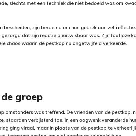
de, slechts met een techniek die niet bedoeld was om kwaa
n bescheiden, zijn beroemd om hun gebrek aan zelfreflectie.
gezorgd dat zijn reactie onuitwisbaar was. Zijn foutloze ka
le chaos waarin de pestkop nu ongetwijfeld verkeerde.
 de groep
p omstanders was treffend. De vrienden van de pestkop, n
e, staarden verbijsterd toe. In een oogwenk veranderde hun
ng ging viraal, maar in plaats van de pestkop te verheerlij
veel jongeren: pesten kan niet zonder gevolgen blijven.