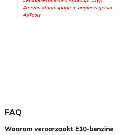
#EthanolProblemen
#Autotips
#fyp
#foryou
#foryoupage
♬ origineel geluid –
AsTools
FAQ
Waarom veroorzaakt E10-benzine