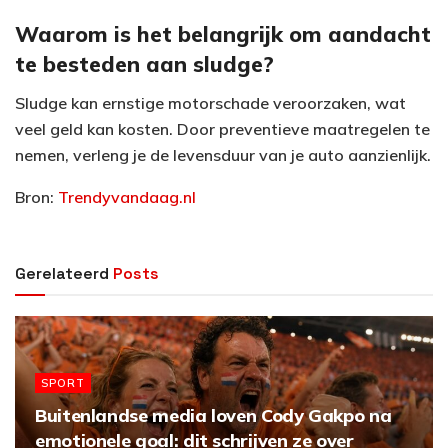
Waarom is het belangrijk om aandacht
te besteden aan sludge?
Sludge kan ernstige motorschade veroorzaken, wat
veel geld kan kosten. Door preventieve maatregelen te
nemen, verleng je de levensduur van je auto aanzienlijk.
Bron:
Trendyvandaag.nl
Gerelateerd
Posts
SPORT
Buitenlandse media loven Cody Gakpo na
emotionele goal: dit schrijven ze over