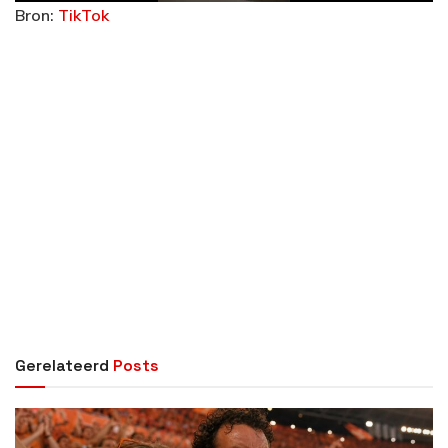
Bron:
TikTok
y
V
i
d
e
o
Gerelateerd
Posts