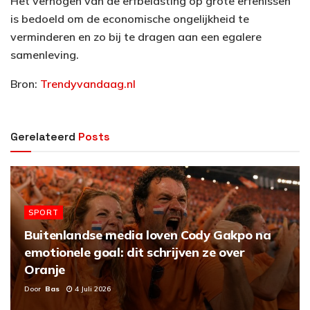
Het verhogen van de erfbelasting op grote erfenissen
is bedoeld om de economische ongelijkheid te
verminderen en zo bij te dragen aan een egalere
samenleving.
Bron:
Trendyvandaag.nl
Gerelateerd
Posts
SPORT
Buitenlandse media loven Cody Gakpo na
emotionele goal: dit schrijven ze over
Oranje
Door
Bas
4 Juli 2026