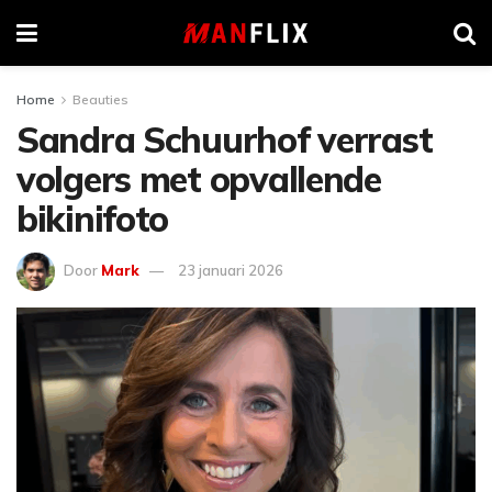
Home
Beauties
Sandra Schuurhof verrast
volgers met opvallende
bikinifoto
Door
Mark
23 januari 2026