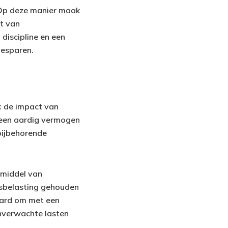
. Op deze manier maak
ct van
 discipline en een
besparen.
: de impact van
 een aardig vermogen
bijbehorende
 middel van
ensbelasting gehouden
aard om met een
onverwachte lasten