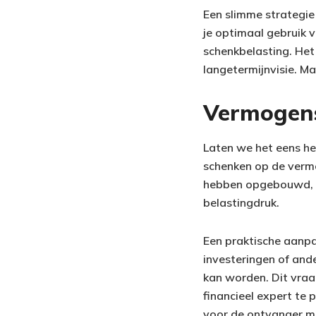
Een slimme strategie
je optimaal gebruik v
schenkbelasting. Het 
langetermijnvisie. Ma
Vermogens
Laten we het eens he
schenken op de vermo
hebben opgebouwd, k
belastingdruk.
Een praktische aanpa
investeringen of and
kan worden. Dit vraa
financieel expert te
voor de ontvanger m