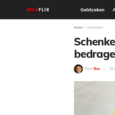
Geldzaken
Home
Geldzaken
Schenken
bedragen
Door
Bas
29 