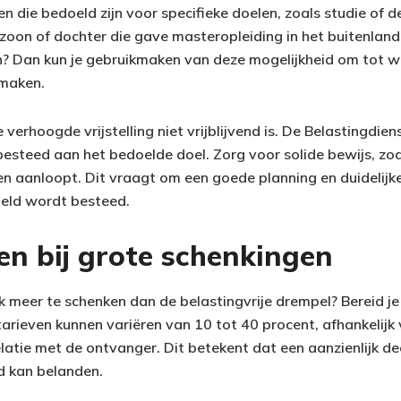
n die bedoeld zijn voor specifieke doelen, zoals studie of 
 zoon of dochter die gave masteropleiding in het buitenland 
n? Dan kun je gebruikmaken van deze mogelijkheid om tot w
 maken.
 verhoogde vrijstelling niet vrijblijvend is. De Belastingdien
besteed aan het bedoelde doel. Zorg voor solide bewijs, zod
n aanloopt. Dit vraagt om een goede planning en duidelij
 geld wordt besteed.
en bij grote schenkingen
nk meer te schenken dan de belastingvrije drempel? Bereid j
tarieven kunnen variëren van 10 tot 40 procent, afhankelijk
latie met de ontvanger. Dit betekent dat een aanzienlijk de
id kan belanden.