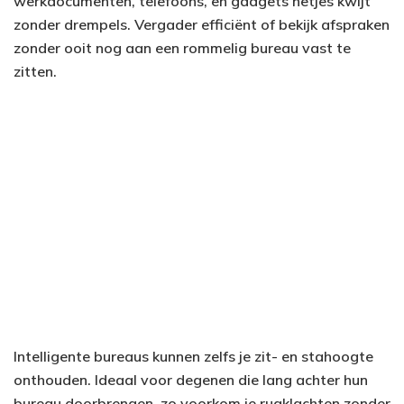
werkdocumenten, telefoons, en gadgets netjes kwijt
zonder drempels. Vergader efficiënt of bekijk afspraken
zonder ooit nog aan een rommelig bureau vast te
zitten.
Intelligente bureaus kunnen zelfs je zit- en stahoogte
onthouden. Ideaal voor degenen die lang achter hun
bureau doorbrengen, zo voorkom je rugklachten zonder