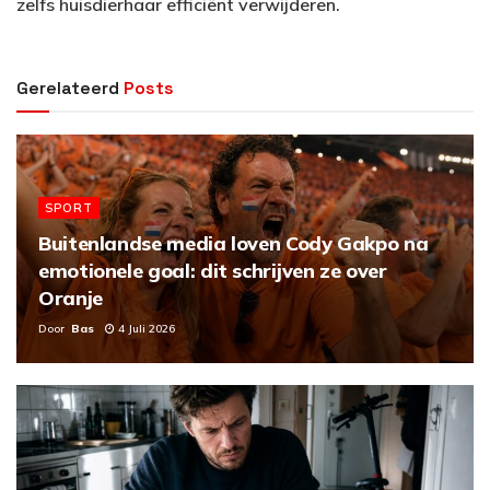
zelfs huisdierhaar efficiënt verwijderen.
Gerelateerd
Posts
SPORT
Buitenlandse media loven Cody Gakpo na
emotionele goal: dit schrijven ze over
Oranje
Door
Bas
4 Juli 2026