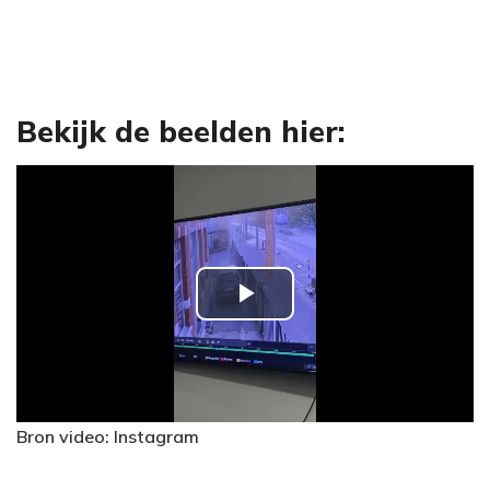
Bekijk de beelden hier:
P
l
a
Bron video: Instagram
y