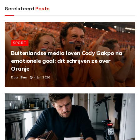
V
Gerelateerd
Posts
i
d
SPORT
e
Buitenlandse media loven Cody Gakpo na
emotionele goal: dit schrijven ze over
o
Oranje
Door
Bas
4 Juli 2026