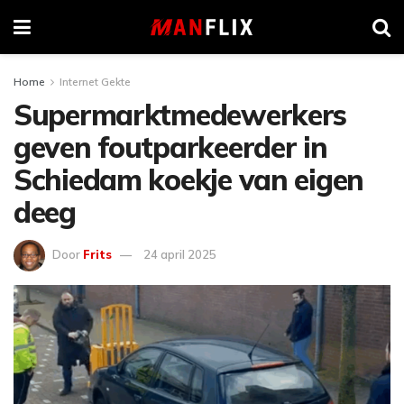
Home
Internet Gekte
Supermarktmedewerkers
geven foutparkeerder in
Schiedam koekje van eigen
deeg
Door
Frits
24 april 2025