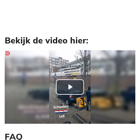
Bekijk de video hier:
P
l
a
y
FAQ