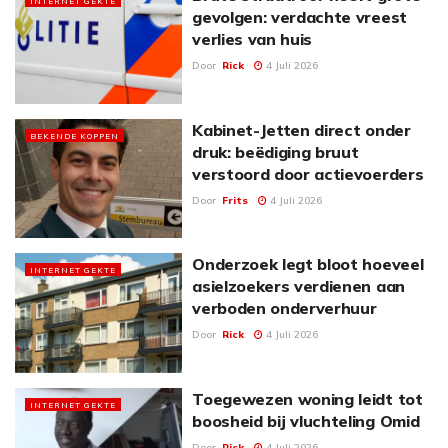
INTERNET GEKTE
gevolgen: verdachte vreest
verlies van huis
Door
Rick
4 Juli 2026
Kabinet-Jetten direct onder
BEKENDE KOPPEN
druk: beëdiging bruut
verstoord door actievoerders
Door
Frits
4 Juli 2026
Onderzoek legt bloot hoeveel
INTERNET GEKTE
asielzoekers verdienen aan
verboden onderverhuur
Door
Rick
4 Juli 2026
Toegewezen woning leidt tot
INTERNET GEKTE
boosheid bij vluchteling Omid
Door
Rick
4 Juli 2026