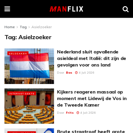
Home
Tag
Asielzoeker
Tag:
Asielzoeker
Nederland sluit opvallende
GELDZAKEN
asieldeal met Italië: dit zijn de
gevolgen voor ons land
Door
Bas
4 Juli 2026
Kijkers reageren massaal op
INTERNET GEKTE
moment met Lidewij de Vos in
de Tweede Kamer
Door
Frits
4 Juli 2026
Brute straatroof heeft grote