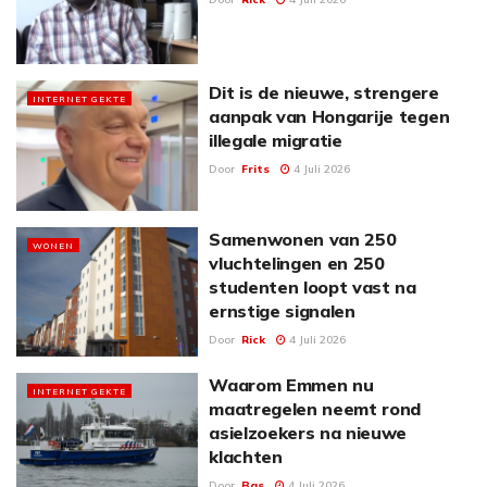
Dit is de nieuwe, strengere
INTERNET GEKTE
aanpak van Hongarije tegen
illegale migratie
Door
Frits
4 Juli 2026
Samenwonen van 250
WONEN
vluchtelingen en 250
studenten loopt vast na
ernstige signalen
Door
Rick
4 Juli 2026
Waarom Emmen nu
INTERNET GEKTE
maatregelen neemt rond
asielzoekers na nieuwe
klachten
Door
Bas
4 Juli 2026