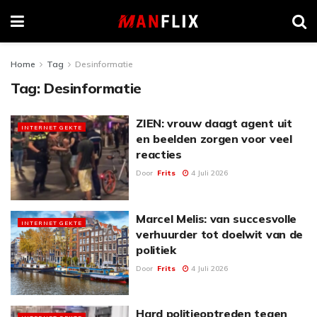
Home
Tag
Desinformatie
Tag:
Desinformatie
ZIEN: vrouw daagt agent uit
INTERNET GEKTE
en beelden zorgen voor veel
reacties
Door
Frits
4 Juli 2026
Marcel Melis: van succesvolle
INTERNET GEKTE
verhuurder tot doelwit van de
politiek
Door
Frits
4 Juli 2026
Hard politieoptreden tegen