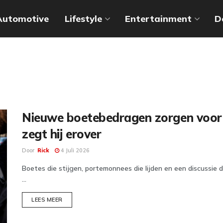
Automotive
Lifestyle
Entertainment
D
Nieuwe boetebedragen zorgen voor 
zegt hij erover
Door
Rick
4 Juli 2026
Boetes die stijgen, portemonnees die lijden en een discussie di
...
DETAILS
LEES MEER