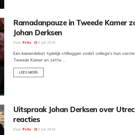
Ramadanpauze in Tweede Kamer zorg
Johan Derksen
Door
Frits
4 Juli 2026
Een kamerdebat tijdelijk stilleggen zodat collega’s hun vast
Tweede Kamer en zette ...
DETAILS
LEES MEER
Uitspraak Johan Derksen over Utrech
reacties
Door
Frits
4 Juli 2026