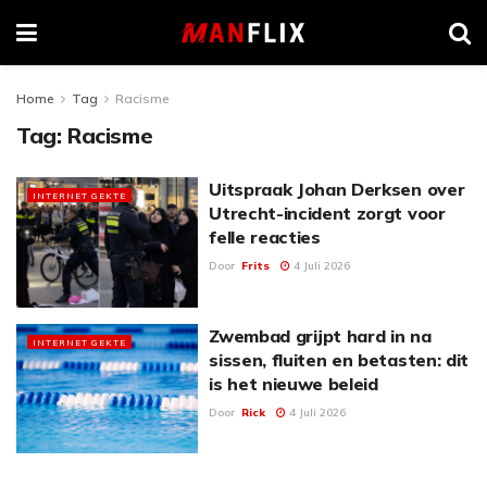
Home
Tag
Racisme
Tag:
Racisme
Uitspraak Johan Derksen over
INTERNET GEKTE
Utrecht-incident zorgt voor
felle reacties
Door
Frits
4 Juli 2026
Zwembad grijpt hard in na
INTERNET GEKTE
sissen, fluiten en betasten: dit
is het nieuwe beleid
Door
Rick
4 Juli 2026