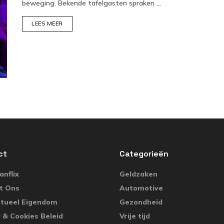
beweging. Bekende tafelgasten spraken ...
DETAILS
LEES MEER
ct
Categorieën
nflix
Geldzaken
t Ons
Automotive
ctueel Eigendom
Gezondheid
 & Cookies Beleid
Vrije tijd