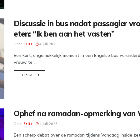
Discussie in bus nadat passagier v
eten: “Ik ben aan het vasten”
Door
Frits
4 Juli 2026
Een kort, ongemakkelijk moment in een Engelse bus veranderde 
vrouw te ...
DETAILS
LEES MEER
Ophef na ramadan-opmerking van W
Door
Frits
4 Juli 2026
Een scherp debat over de ramadan tijdens Vandaag Inside zet