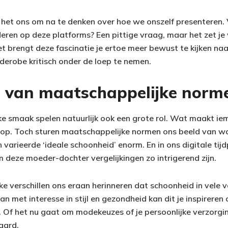
 het ons om na te denken over hoe we onszelf presenteren. 
ren op deze platforms? Een pittige vraag, maar het zet je
et brengt deze fascinatie je ertoe meer bewust te kijken naar
rderobe kritisch onder de loep te nemen.
d van maatschappelijke norm
jke smaak spelen natuurlijk ook een grote rol. Wat maakt ie
op. Toch sturen maatschappelijke normen ons beeld van wat 
arieerde ‘ideale schoonheid’ enorm. En in ons digitale tijdp
 deze moeder-dochter vergelijkingen zo intrigerend zijn.
lke verschillen ons eraan herinneren dat schoonheid in vele
 met interesse in stijl en gezondheid kan dit je inspireren
 Of het nu gaat om modekeuzes of je persoonlijke verzorgi
aard.