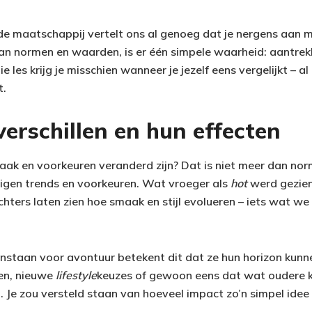
n, de maatschappij vertelt ons al genoeg dat je nergens aan
an normen en waarden, is er één simpele waarheid: aantrekke
die les krijg je misschien wanneer je jezelf eens vergelijkt – al
t.
erschillen en hun effecten
maak en voorkeuren veranderd zijn? Dat is niet meer dan nor
eigen trends en voorkeuren. Wat vroeger als
hot
werd gezien
hters laten zien hoe smaak en stijl evolueren – iets wat we
staan voor avontuur betekent dit dat ze hun horizon kunn
en, nieuwe
lifestyle
keuzes of gewoon eens dat wat oudere k
 Je zou versteld staan van hoeveel impact zo’n simpel idee