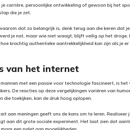
 je carrière, persoonlijke ontwikkeling of gewoon bij het sp
stap die je zet.
 waarom dat zo belangrijk is, denk terug aan die keren dat je
erd je nat, maar wie niet waagt, blijft veilig op het droge
hoe krachtig authentieke aantrekkelijkheid kan zijn als je e
s van het internet
t mannen met een passie voor technologie fascineert, is het
uikers. De reacties op deze vergelijkingen variëren van humori
n die toekijken, kan de druk hoog oplopen.
teit aan meningen geeft ons de kans om te leren. Realiseer je 
t aan dit grote sociale experiment. Het laat zien dat aant
s, maar een palet aan mogelijkheden.