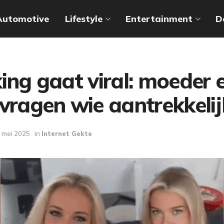
Automotive
Lifestyle
Entertainment
D
king gaat viral: moeder 
vragen wie aantrekkelijk
 mei 2025
in
Internet Gekte