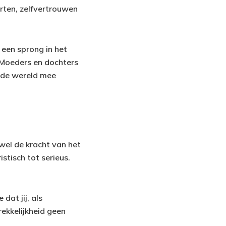
orten, zelfvertrouwen
 een sprong in het
. Moeders en dochters
r de wereld mee
 wel de kracht van het
stisch tot serieus.
dat jij, als
rekkelijkheid geen