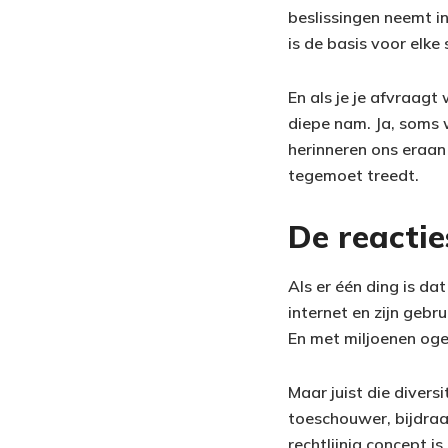
beslissingen neemt in
is de basis voor elke 
En als je je afvraagt
diepe nam. Ja, soms w
herinneren ons eraan 
tegemoet treedt.
De reactie
Als er één ding is da
internet en zijn gebr
En met miljoenen oge
Maar juist die diversi
toeschouwer, bijdraag
rechtlijnig concept i