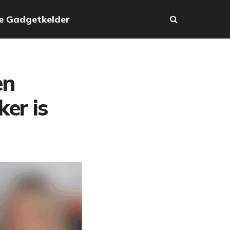
e Gadgetkelder
en
er is