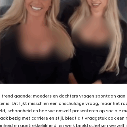
te trend gaande: moeders en dochters vragen spontaan aan 
er is. Dit lijkt misschien een onschuldige vraag, maar het r
eld, schoonheid en hoe we onszelf presenteren op sociale 
aak bezig met carrière en stijl, biedt dit vraagstuk ook een
onheid en aantrekkelijkheid, en welk beeld schetsen we zelf 