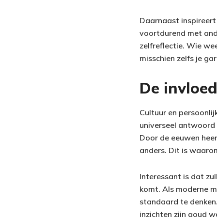
Daarnaast inspireert
voortdurend met ande
zelfreflectie. Wie we
misschien zelfs je ga
De invloe
Cultuur en persoonli
universeel antwoord 
Door de eeuwen heen v
anders. Dit is waarom
Interessant is dat zu
komt. Als moderne man
standaard te denken.
inzichten zijn goud w