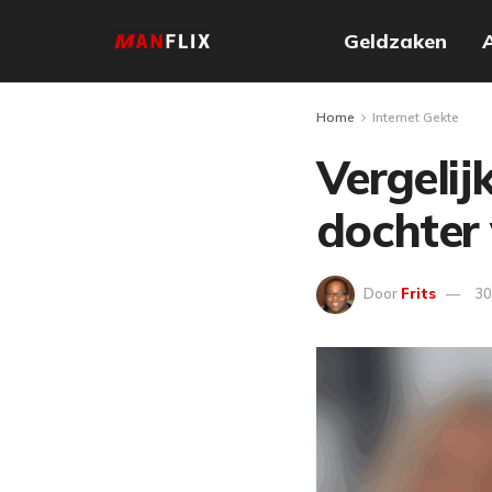
Geldzaken
Home
Internet Gekte
Vergelij
dochter 
Door
Frits
30