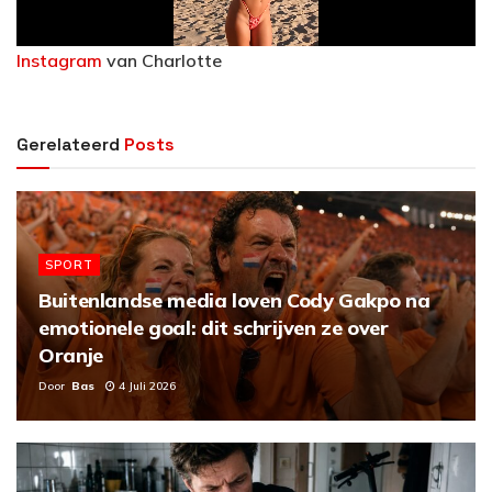
a
Instagram
van Charlotte
y
V
Gerelateerd
Posts
i
d
SPORT
e
Buitenlandse media loven Cody Gakpo na
emotionele goal: dit schrijven ze over
o
Oranje
Door
Bas
4 Juli 2026