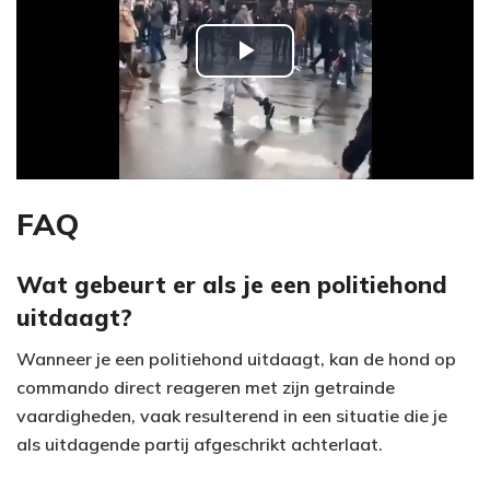
P
l
a
y
FAQ
V
Wat gebeurt er als je een politiehond
uitdaagt?
i
Wanneer je een politiehond uitdaagt, kan de hond op
d
commando direct reageren met zijn getrainde
e
vaardigheden, vaak resulterend in een situatie die je
als uitdagende partij afgeschrikt achterlaat.
o