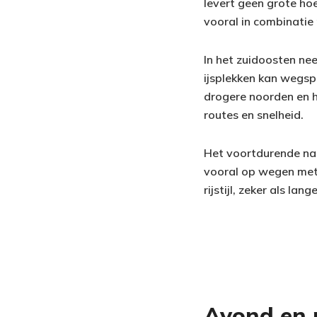
levert geen grote ho
vooral in combinatie 
In het zuidoosten ne
ijsplekken kan wegsp
drogere noorden en h
routes en snelheid.
Het voortdurende nat
vooral op wegen met 
rijstijl, zeker als l
Avond en 