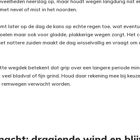
eveelheden neerslag op, maar houdt wegen langdurig nat en
met nevel of mist in het noorden.
emt later op de dag de kans op echte regen toe, wat eventu
oelen maar ook voor gladde, plakkerige wegen zorgt. Het c
et nattere zuiden maakt de dag wisselvallig en vraagt om
te wegdek betekent dat grip over een langere periode min
veel bladval of fijn grind. Houd daar rekening mee bij keu
ange remwegen verwacht worden.
nacht: draaiende wind en bli