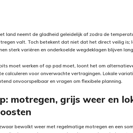
et land neemt de gladheid geleidelijk af zodra de temperatuu
regen valt. Toch betekent dat niet dat het direct veilig is; 
n sterk variëren en onderkoelde wegdeklagen blijven lang 
spits moet werken of op pad moet, loont het om alternatiev
 te calculeren voor onverwachte vertragingen. Lokale variat
tend onvoorspelbaar en vragen om flexibele planning.
: motregen, grijs weer en lo
doosten
zwaar bewolkt weer met regelmatige motregen en een somb