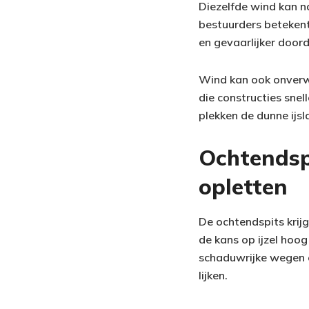
Diezelfde wind kan na
bestuurders betekent
en gevaarlijker door
Wind kan ook onverw
die constructies sne
plekken de dunne ijsl
Ochtendspi
opletten
De ochtendspits krijg
de kans op ijzel hoog
schaduwrijke wegen en
lijken.