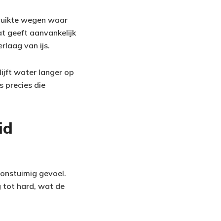
bruikte wegen waar
at geeft aanvankelijk
rlaag van ijs.
ijft water langer op
s precies die
id
n onstuimig gevoel.
 tot hard, wat de