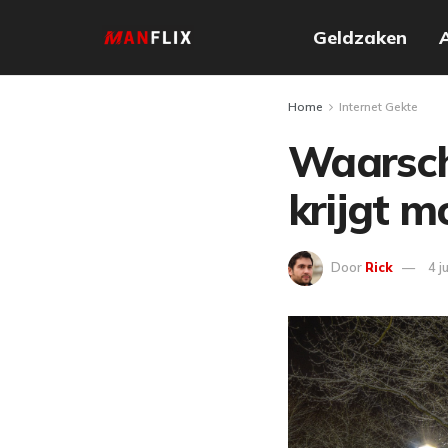
Geldzaken
Home
Internet Gekte
Waarsch
krijgt 
Door
Rick
4 j