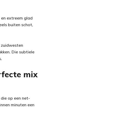
l en extreem glad
eels buiten schot,
t zuidwesten
kken. Die subtiele
s.
rfecte mix
 die op een net-
innen minuten een