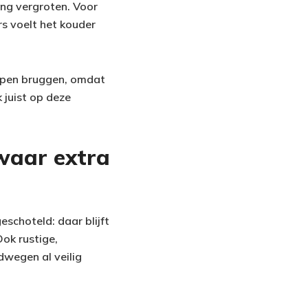
ing vergroten. Voor
rs voelt het kouder
 open bruggen, omdat
 juist op deze
 waar extra
eschoteld: daar blijft
Ook rustige,
dwegen al veilig