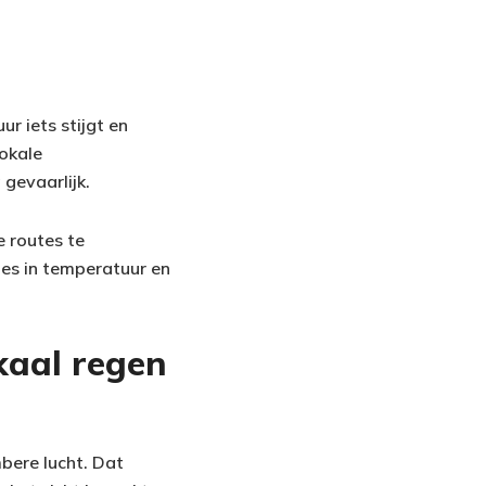
r iets stijgt en
lokale
gevaarlijk.
e routes te
ies in temperatuur en
kaal regen
ere lucht. Dat