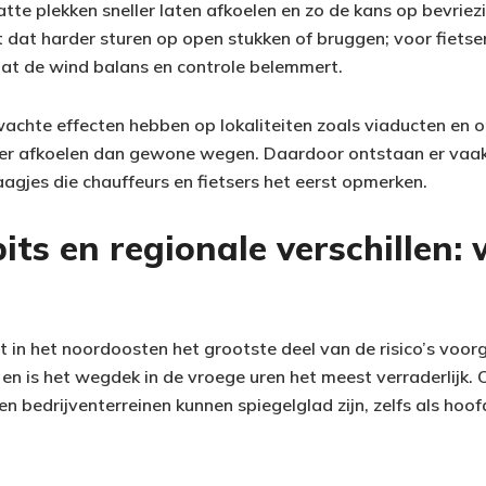
tte plekken sneller laten afkoelen en zo de kans op bevriez
 dat harder sturen op open stukken of bruggen; voor fietse
dat de wind balans en controle belemmert.
achte effecten hebben op lokaliteiten zoals viaducten en
ller afkoelen dan gewone wegen. Daardoor ontstaan er vaak
aagjes die chauffeurs en fietsers het eerst opmerken.
ts en regionale verschillen:
t in het noordoosten het grootste deel van de risico’s voorg
 en is het wegdek in de vroege uren het meest verraderlijk. 
 bedrijventerreinen kunnen spiegelglad zijn, zelfs als hoof