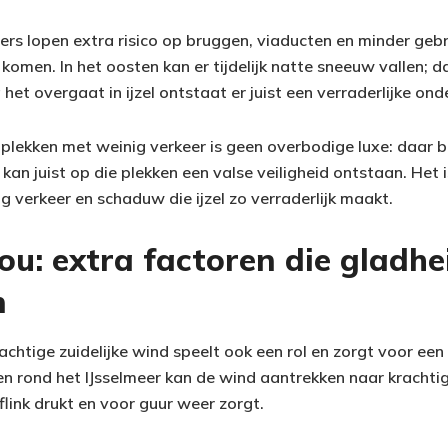
ers lopen extra risico op bruggen, viaducten en minder ge
omen. In het oosten kan er tijdelijk natte sneeuw vallen; d
het overgaat in ijzel ontstaat er juist een verraderlijke onde
plekken met weinig verkeer is geen overbodige luxe: daar bl
an juist op die plekken een valse veiligheid ontstaan. Het i
 verkeer en schaduw die ijzel zo verraderlijk maakt.
u: extra factoren die gladhe
n
rachtige zuidelijke wind speelt ook een rol en zorgt voor ee
n rond het IJsselmeer kan de wind aantrekken naar krachtig
link drukt en voor guur weer zorgt.