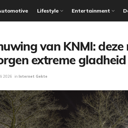
Automotive
Lifestyle
Entertainment
D
uwing van KNMI: deze 
morgen extreme gladheid
uli 2026
in
Internet Gekte