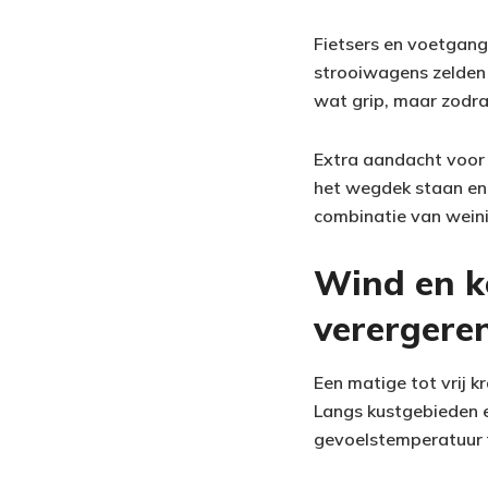
Fietsers en voetgang
strooiwagens zelden k
wat grip, maar zodra 
Extra aandacht voor 
het wegdek staan en k
combinatie van weinig
Wind en ko
verergere
Een matige tot vrij k
Langs kustgebieden e
gevoelstemperatuur f