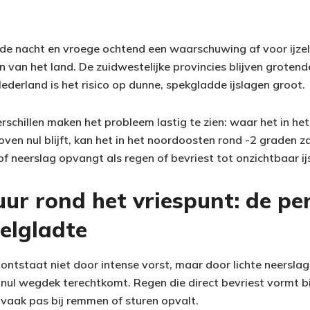
de nacht en vroege ochtend een waarschuwing af voor ijze
 van het land. De zuidwestelijke provincies blijven grotend
ederland is het risico op dunne, spekgladde ijslagen groot.
rschillen maken het probleem lastig te zien: waar het in he
en nul blijft, kan het in het noordoosten rond -2 graden za
 of neerslag opvangt als regen of bevriest tot onzichtbaar ij
ur rond het vriespunt: de pe
elgladte
ontstaat niet door intense vorst, maar door lichte neerslag
nul wegdek terechtkomt. Regen die direct bevriest vormt b
e vaak pas bij remmen of sturen opvalt.