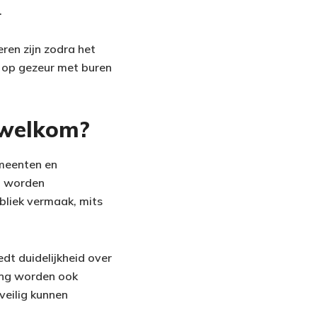
.
eren zijn zodra het
 op gezeur met buren
 welkom?
emeenten en
t worden
ubliek vermaak, mits
dt duidelijkheid over
ing worden ook
veilig kunnen