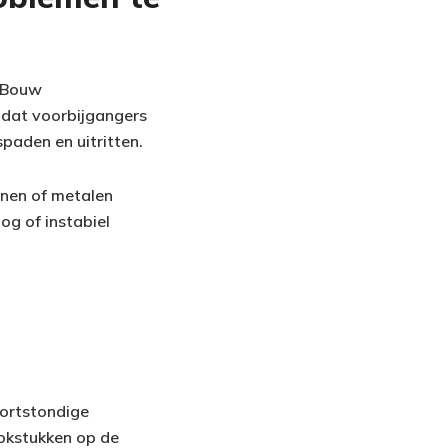
. Bouw
zodat voorbijgangers
paden en uitritten.
enen of metalen
og of instabiel
kortstondige
rokstukken op de