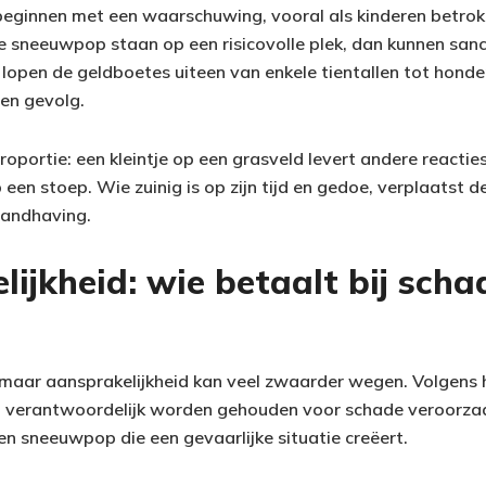
eginnen met een waarschuwing, vooral als kinderen betrokk
t de sneeuwpop staan op een risicovolle plek, dan kunnen sanc
pen de geldboetes uiteen van enkele tientallen tot honder
 en gevolg.
oportie: een kleintje op een grasveld levert andere reactie
en stoep. Wie zuinig is op zijn tijd en gedoe, verplaatst d
handhaving.
ijkheid: wie betaalt bij scha
, maar aansprakelijkheid kan veel zwaarder wegen. Volgens h
verantwoordelijk worden gehouden voor schade veroorzaak
en sneeuwpop die een gevaarlijke situatie creëert.