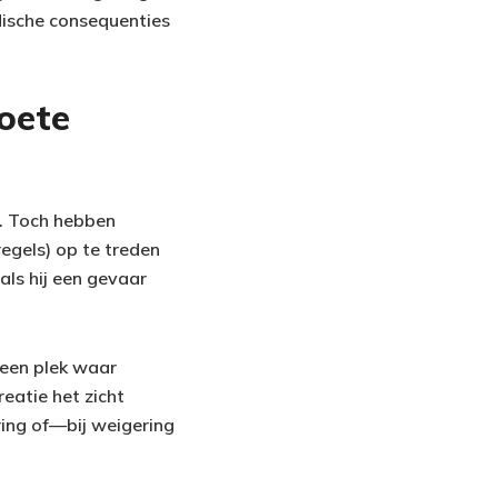
dische consequenties
oete
t. Toch hebben
gels) op te treden
als hij een gevaar
 een plek waar
eatie het zicht
ing of—bij weigering