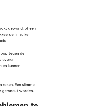
raakt gewond, of een
keerde. In zulke
eid.
uwpop tegen de
pleveren.
en en kunnen
en raken. Een slimme
ker gemaakt worden.
oblemen te