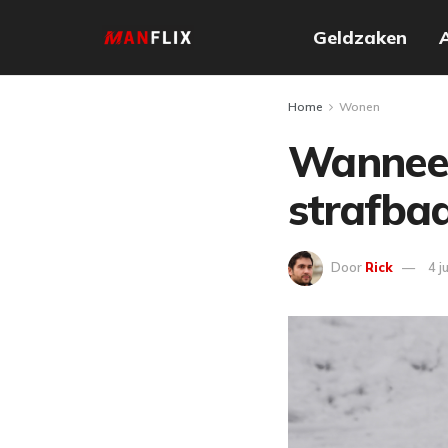
Geldzaken
Home
Wonen
Wannee
strafbaa
Door
Rick
4 j