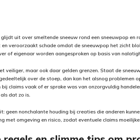
 glijdt uit over smeltende sneeuw rond een sneeuwpop en 
it en veroorzaakt schade omdat de sneeuwpop het zicht blok
er of eigenaar worden aangesproken op basis van nalatigh
t het veiliger, maar ook daar gelden grenzen. Staat de snee
 gedeeltelijk over de stoep, dan kan het alsnog problemen o
 bij claims vaak of er sprake was van onzorgvuldig handel
als dat zo is.
dit: geen nonchalante houding bij creaties die anderen kunn
g met omgeving en risico, zodat eventuele claims moeilij
 regels en slimme tips om pr