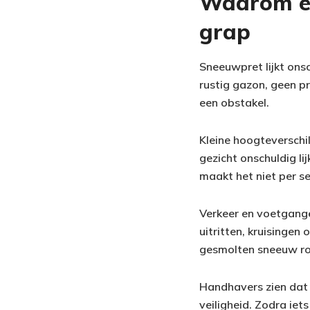
Waarom ee
grap
Sneeuwpret lijkt onsc
rustig gazon, geen pr
een obstakel.
Kleine hoogteverschil
gezicht onschuldig lij
maakt het niet per s
Verkeer en voetganger
uitritten, kruisingen
gesmolten sneeuw ro
Handhavers zien dat 
veiligheid. Zodra iet