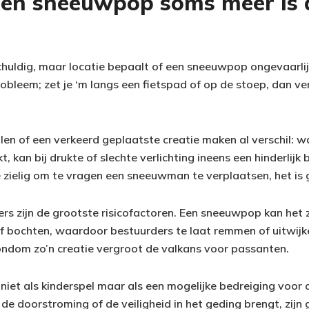
n sneeuwpop soms meer is 
huldig, maar locatie bepaalt of een sneeuwpop ongevaarlijk 
obleem; zet je ‘m langs een fietspad of op de stoep, dan ver
len of een verkeerd geplaatste creatie maken al verschil: w
kt, kan bij drukte of slechte verlichting ineens een hinderlij
e zielig om te vragen een sneeuwman te verplaatsen, het is
s zijn de grootste risicofactoren. Een sneeuwpop kan het z
 of bochten, waardoor bestuurders te laat remmen of uitwij
ndom zo’n creatie vergroot de valkans voor passanten.
niet als kinderspel maar als een mogelijke bedreiging voor
s de doorstroming of de veiligheid in het geding brengt, zi