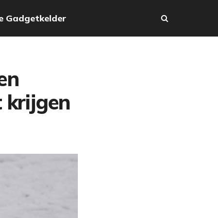
e Gadgetkelder
en
 krijgen