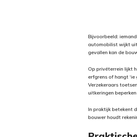
Bijvoorbeeld: iemand
automobilist wijkt u
gevallen kan de bouw
Op privéterrein lijk
erfgrens of hangt ‘ie
Verzekeraars toetsen
uitkeringen beperken 
In praktijk betekent 
bouwer houdt rekenin
Praktische