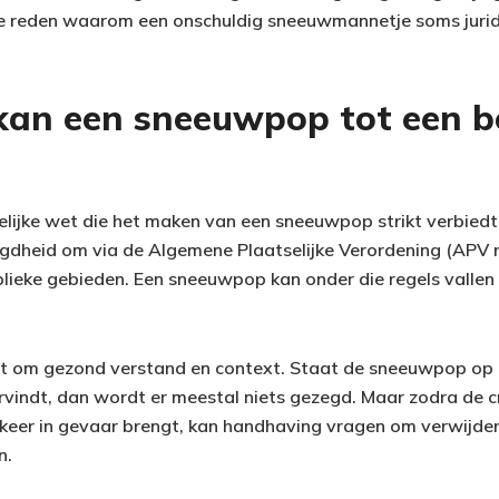
s de reden waarom een onschuldig sneeuwmannetje soms juri
an een sneeuwpop tot een b
elijke wet die het maken van een sneeuwpop strikt verbied
heid om via de Algemene Plaatselijke Verordening (APV re
blieke gebieden. Een sneeuwpop kan onder die regels vallen 
het om gezond verstand en context. Staat de sneeuwpop op
vindt, dan wordt er meestal niets gezegd. Maar zodra de cr
keer in gevaar brengt, kan handhaving vragen om verwijder
n.