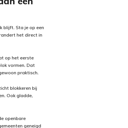
dan een
blijft. Sta je op een
andert het direct in
at op het eerste
k blok vormen. Dat
 gewoon praktisch.
icht blokkeren bij
ken. Ook gladde,
 de openbare
jn gemeenten geneigd