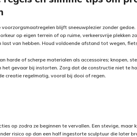
n
e voorzorgsmaatregelen blijft sneeuwplezier zonder gedoe
rkeur op eigen terrein of op ruime, verkeersvrije plekken 
n last van hebben. Houd voldoende afstand tot wegen, fiets
van harde of scherpe materialen als accessoires; knopen, st
het gevaar bij instorten. Zorg dat de constructie niet te ho
e creatie regelmatig, vooral bij dooi of regen.
ies op zodra ze beginnen te vervallen. Een stevige, maar 
der risico op dan een half ingestorte sculptuur die later b