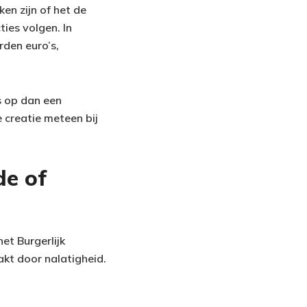
en zijn of het de
ties volgen. In
den euro’s,
s op dan een
e creatie meteen bij
de of
et Burgerlijk
t door nalatigheid.