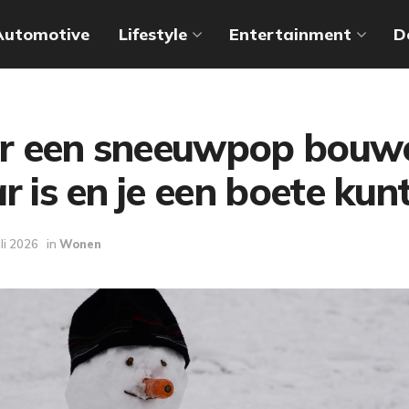
Automotive
Lifestyle
Entertainment
D
r een sneeuwpop bouw
r is en je een boete kunt
uli 2026
in
Wonen