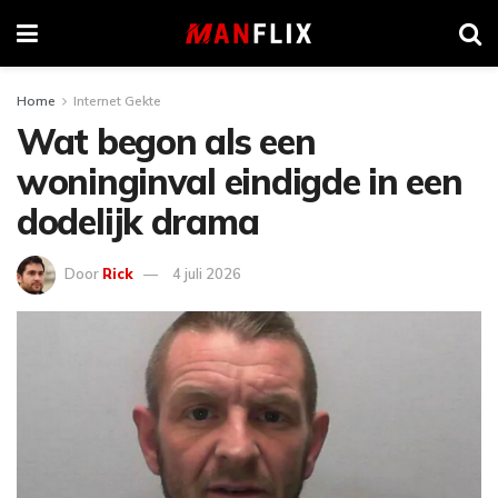
Home
Internet Gekte
Wat begon als een
woninginval eindigde in een
dodelijk drama
Door
Rick
4 juli 2026