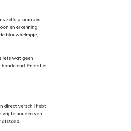
ms zelfs promoties
toon en erkenning
rde blauwhelmpje,
is iets wat geen
 handelend. En dat is
n direct verschil hebt
 vrij te houden van
r afstand.