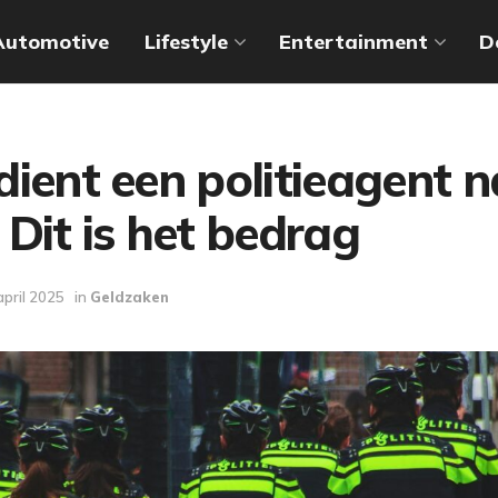
Automotive
Lifestyle
Entertainment
D
ient een politieagent n
Dit is het bedrag
april 2025
in
Geldzaken