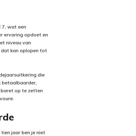
l 7, wat een
er ervaring opdoet en
het niveau van
n dat kan oplopen tot
ejaarsuitkering die
uk betaalbaarder,
 baret op te zetten
voure.
rde
tien jaar ben je niet