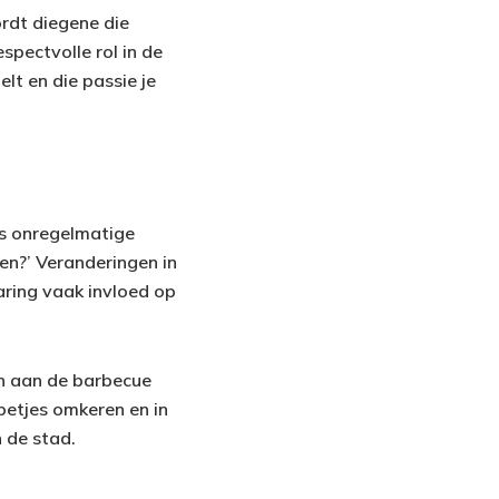
rdt diegene die
pectvolle rol in de
elt en die passie je
ls onregelmatige
ren?’ Veranderingen in
rvaring vaak invloed op
ren aan de barbecue
betjes omkeren en in
 de stad.