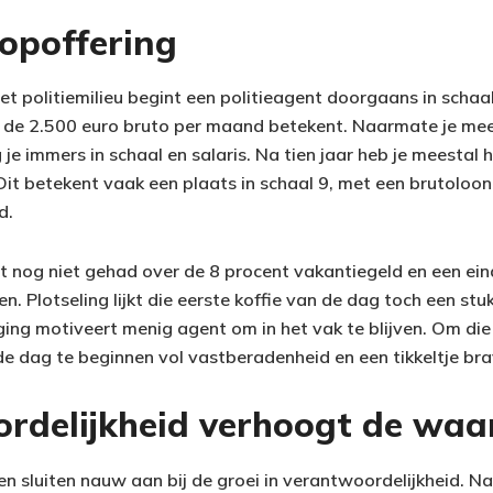
 opoffering
het politiemilieu begint een politieagent doorgaans in schaa
d de 2.500 euro bruto per maand betekent. Naarmate je me
g je immers in schaal en salaris. Na tien jaar heb je meestal 
Dit betekent vaak een plaats in schaal 9, met een brutoloo
d.
 nog niet gehad over de 8 procent vakantiegeld en een eind
en. Plotseling lijkt die eerste koffie van de dag toch een st
jging motiveert menig agent om in het vak te blijven. Om die
de dag te beginnen vol vastberadenheid en een tikkeltje bra
rdelijkheid verhoogt de waa
en sluiten nauw aan bij de groei in verantwoordelijkheid. Na 