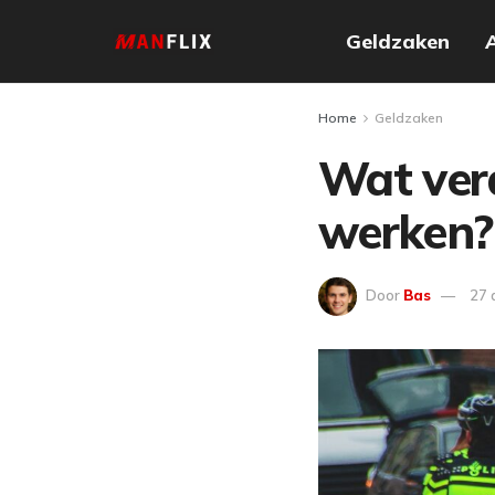
Geldzaken
Home
Geldzaken
Wat verd
werken? 
Door
Bas
27 