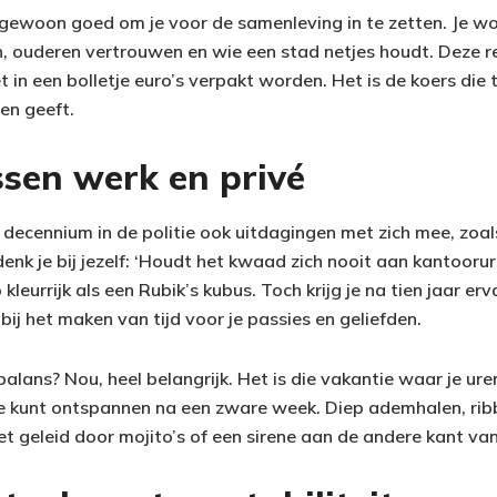
gewoon goed om je voor de samenleving in te zetten. Je wo
 ouderen vertrouwen en wie een stad netjes houdt. Deze res
 in een bolletje euro’s verpakt worden. Het is de koers die t
en geeft.
ssen werk en privé
n decennium in de politie ook uitdagingen met zich mee, zoa
denk je bij jezelf: ‘Houdt het kwaad zich nooit aan kantooru
 kleurrijk als een Rubik’s kubus. Toch krijg je na tien jaar e
bij het maken van tijd voor je passies en geliefden.
 balans? Nou, heel belangrijk. Het is die vakantie waar je u
e kunt ontspannen na een zware week. Diep ademhalen, rib
t geleid door mojito’s of een sirene aan de andere kant van