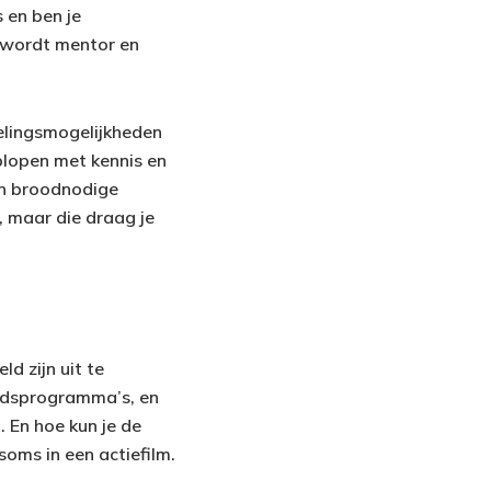
 en ben je
e wordt mentor en
elingsmogelijkheden
plopen met kennis en
an broodnodige
d, maar die draag je
ld zijn uit te
eidsprogramma’s, en
. En hoe kun je de
soms in een actiefilm.