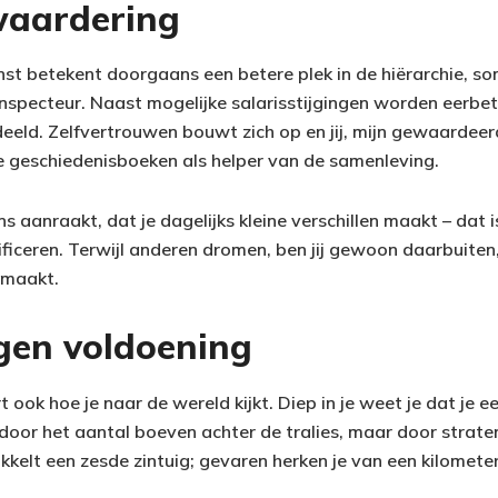
 waardering
nst betekent doorgaans een betere plek in de hiërarchie, so
 inspecteur. Naast mogelijke salarisstijgingen worden eerbe
eeld. Zelfvertrouwen bouwt zich op en jij, mijn gewaardee
e geschiedenisboeken als helper van de samenleving.
ns aanraakt, dat je dagelijks kleine verschillen maakt – dat 
ficeren. Terwijl anderen dromen, ben jij gewoon daarbuiten,
 maakt.
gen voldoening
 ook hoe je naar de wereld kijkt. Diep in je weet je dat je ee
door het aantal boeven achter de tralies, maar door straten
wikkelt een zesde zintuig; gevaren herken je van een kilomete