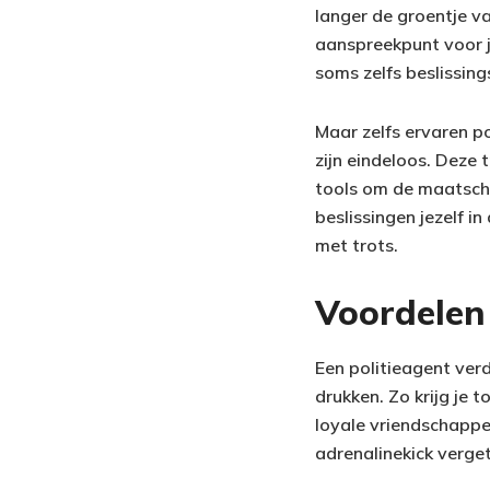
langer de groentje va
aanspreekpunt voor jo
soms zelfs beslissing
Maar zelfs ervaren p
zijn eindeloos. Deze
tools om de maatscha
beslissingen jezelf i
met trots.
Voordelen 
Een politieagent verdi
drukken. Zo krijg je
loyale vriendschappen
adrenalinekick verget