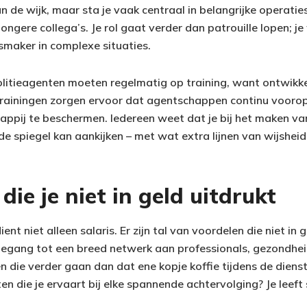
n de wijk, maar sta je vaak centraal in belangrijke operaties
ngere collega’s. Je rol gaat verder dan patrouille lopen; j
smaker in complexe situaties.
olitieagenten moeten regelmatig op training, want ontwikk
 trainingen zorgen ervoor dat agentschappen continu vooro
ppij te beschermen. Iedereen weet dat je bij het maken v
n de spiegel kan aankijken – met wat extra lijnen van wijshei
die je niet in geld uitdrukt
ent niet alleen salaris. Er zijn tal van voordelen die niet in ge
 toegang tot een breed netwerk aan professionals, gezondh
 die verder gaan dan dat ene kopje koffie tijdens de dienst
en die je ervaart bij elke spannende achtervolging? Je leeft 