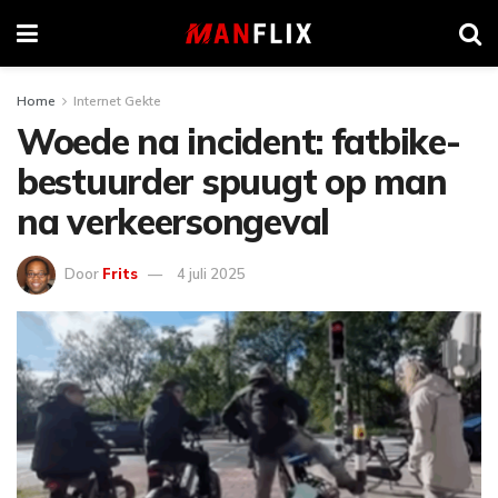
Home
Internet Gekte
Woede na incident: fatbike-
bestuurder spuugt op man
na verkeersongeval
Door
Frits
4 juli 2025