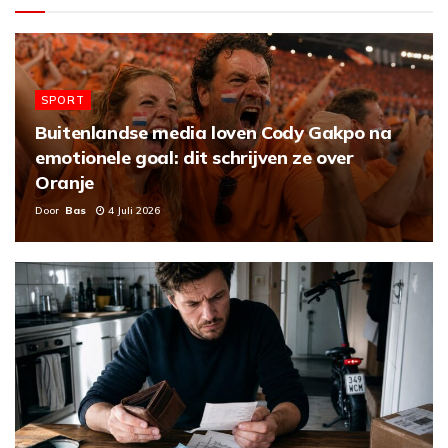
i
d
SPORT
e
Buitenlandse media loven Cody Gakpo na
emotionele goal: dit schrijven ze over
o
Oranje
Door
Bas
4 Juli 2026