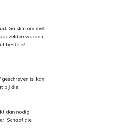
bod. Ga slim om met
 maar zelden worden
t beste is!
f geschreven is, kan
 bij die
ekt dan nodig.
eer. Schaaf die