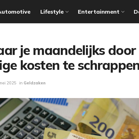
Automotive
Lifestyle
Entertainment
D
ar je maandelijks door
ige kosten te schrappe
mei 2025
in
Geldzaken