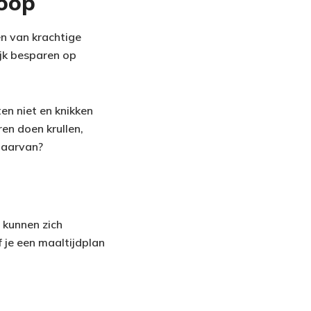
koop
en van krachtige
jk besparen op
en niet en knikken
ren doen krullen,
daarvan?
 kunnen zich
 je een maaltijdplan