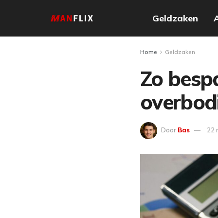
Geldzaken
Home
Geldzaken
Zo bespa
overbod
Door
Bas
22 