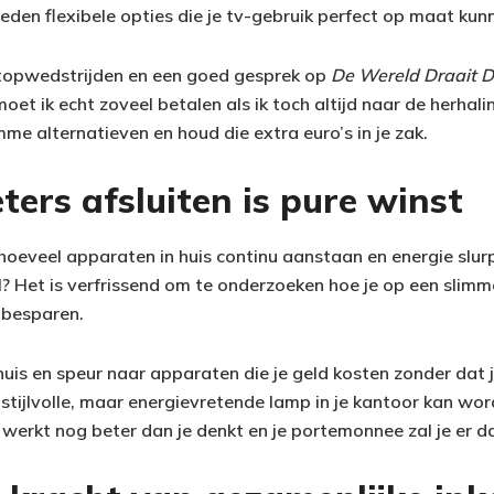
eden flexibele opties die je tv-gebruik perfect op maat ku
e topwedstrijden en een goed gesprek op
De Wereld Draait D
oet ik echt zoveel betalen als ik toch altijd naar de herhalin
imme alternatieven en houd die extra euro’s in je zak.
ters afsluiten is pure winst
il hoeveel apparaten in huis continu aanstaan en energie slur
 Het is verfrissend om te onderzoeken hoe je op een slimm
 besparen.
huis en speur naar apparaten die je geld kosten zonder dat j
e stijlvolle, maar energievretende lamp in je kantoor kan w
werkt nog beter dan je denkt en je portemonnee zal je er da