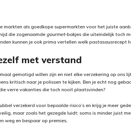
le markten als goedkope supermarkten voor het juiste aan
mijd die zogenaamde
gourmet
-bakjes die uiteindelijk toch
nden kunnen je ook prima vertellen welk pastasausrecept he
ezelf met verstand
al gematigd willen zijn en niet elke verzekering op ons lij
s kritisch naar je polissen te kijken. Ben je echt nog gebaat
die verre vakanties die toch nooit plaatsvinden?
ubbel verzekerd voor bepaalde risico’s en krijg je meer ged
 veilig, maar zoals het gezegde luidt: soms is minder juist m
en weg en bespaar op premies.