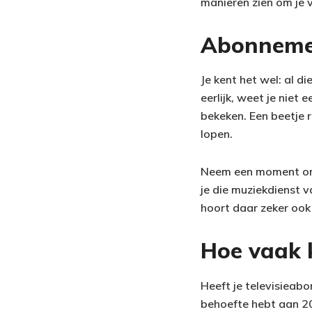
manieren zien om je v
Abonnemen
Je kent het wel: al d
eerlijk, weet je niet
bekeken. Een beetje r
lopen.
Neem een moment om je
je die muziekdienst 
hoort daar zeker ook
Hoe vaak ki
Heeft je televisieab
behoefte hebt aan 20