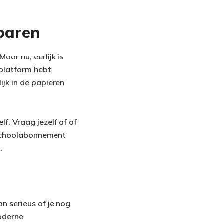
paren
aar nu, eerlijk is
gplatform hebt
ijk in de papieren
f. Vraag jezelf af of
rtschoolabonnement
.
 serieus of je nog
Moderne