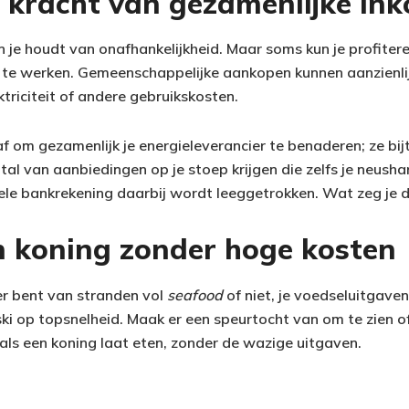
 kracht van gezamenlijke in
n je houdt van onafhankelijkheid. Maar soms kun je profiter
 te werken. Gemeenschappelijke aankopen kunnen aanzienli
ktriciteit of andere gebruikskosten.
f om gezamenlijk je energieleverancier te benaderen; ze bijt
tal van aanbiedingen op je stoep krijgen die zelfs je neusha
ele bankrekening daarbij wordt leeggetrokken. Wat zeg je 
en koning zonder hoge kosten
ber bent van stranden vol
seafood
of niet, je voedseluitgaven
ki op topsnelheid. Maak er een speurtocht van om te zien of
 als een koning laat eten, zonder de wazige uitgaven.