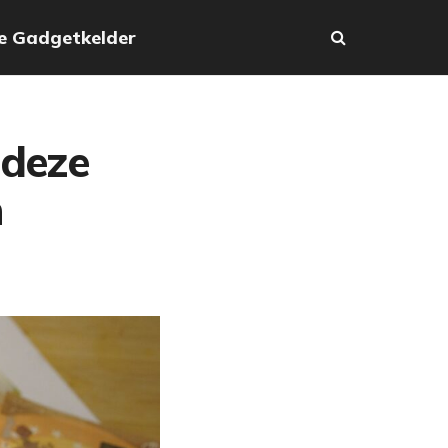
e Gadgetkelder
 deze
n