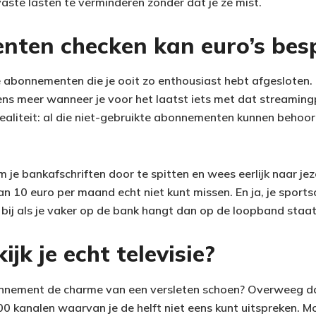
aste lasten te verminderen zonder dat je ze mist.
ten checken kan euro’s bes
ie abonnementen die je ooit zo enthousiast hebt afgesloten. M
 eens meer wanneer je voor het laatst iets met dat streamin
ealiteit: al die niet-gebruikte abonnementen kunnen behoorl
 bankafschriften door te spitten en wees eerlijk naar jezel
van 10 euro per maand echt niet kunt missen. En ja, je spo
 bij als je vaker op de bank hangt dan op de loopband staat
jk je echt televisie?
onnement de charme van een versleten schoen? Overweeg dan
0 kanalen waarvan je de helft niet eens kunt uitspreken. 