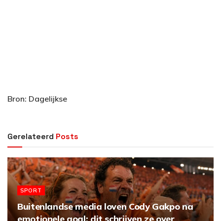
Bron: Dagelijkse
Gerelateerd
Posts
SPORT
Buitenlandse media loven Cody Gakpo na
emotionele goal: dit schrijven ze over