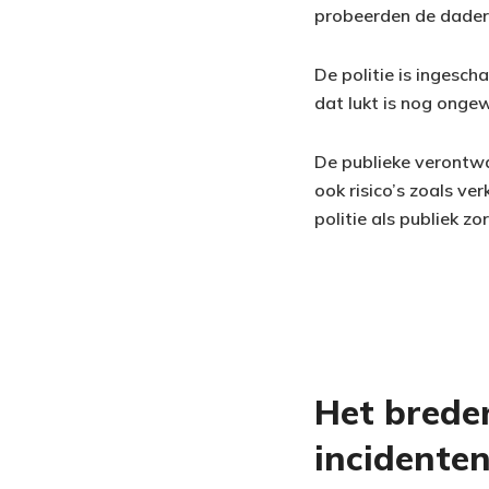
probeerden de daders 
De politie is ingesch
dat lukt is nog onge
De publieke verontwa
ook risico’s zoals v
politie als publiek z
Het brede
incidente