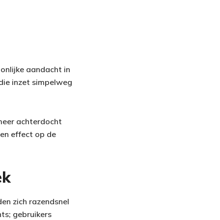
onlijke aandacht in
die inzet simpelweg
 meer achterdocht
een effect op de
ek
den zich razendsnel
ts; gebruikers