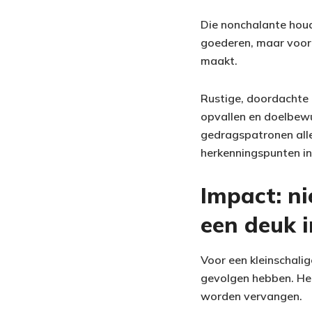
Die nonchalante houd
goederen, maar voor
maakt.
Rustige, doordachte 
opvallen en doelbewu
gedragspatronen all
herkenningspunten in 
Impact: ni
een deuk 
Voor een kleinschali
gevolgen hebben. Her
worden vervangen.