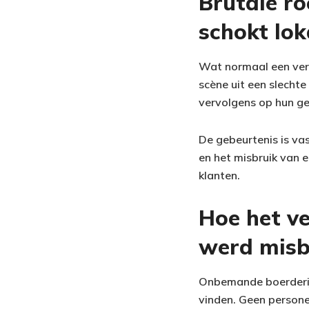
Brutale r
schokt lo
Wat normaal een vert
scène uit een slecht
vervolgens op hun ge
De gebeurtenis is va
en het misbruik van
klanten.
Hoe het v
werd misb
Onbemande boerderijw
vinden. Geen persone