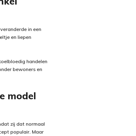
nkel
 veranderde in een
ltje en liepen
 koelbloedig handelen
 onder bewoners en
e model
dat zij dat normaal
cept populair. Maar