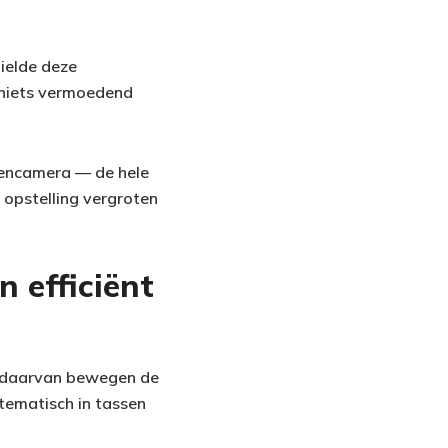
ielde deze
— niets vermoedend
itencamera — de hele
 opstelling vergroten
 efficiënt
ts daarvan bewegen de
tematisch in tassen