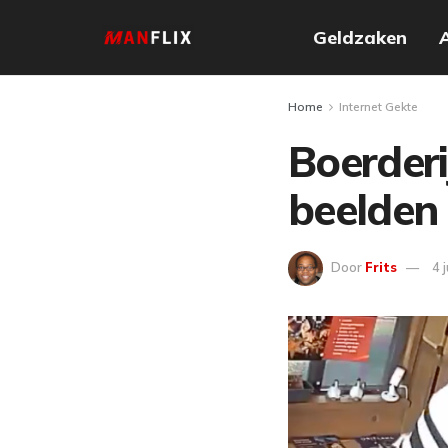
Geldzaken
Home
Internet Gekte
Boerderi
beelden
Door
Frits
4 