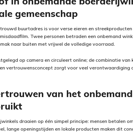
oof in onbemande boerderijwi
kale gemeenschap
rouwd buurtadres is voor verse eieren en streekproducten
e misdaadfilm. Twee personen betraden een onbemand winke
mak naar buiten met vrijwel de volledige voorraad.
stgelegd op camera en circuleert online; de combinatie van
 een vertrouwensconcept zorgt voor veel verontwaardiging
ertrouwen van het onbemand
ruikt
inkels draaien op één simpel principe: mensen betalen om
el, lange openingstijden en lokale producten maken dit con