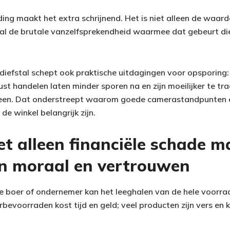
ing maakt het extra schrijnend. Het is niet alleen de waar
al de brutale vanzelfsprekendheid waarmee dat gebeurt d
diefstal schept ook praktische uitdagingen voor opsporing:
st handelen laten minder sporen na en zijn moeilijker te tr
een. Dat onderstreept waarom goede camerastandpunten e
de winkel belangrijk zijn.
et alleen financiële schade 
in moraal en vertrouwen
ge boer of ondernemer kan het leeghalen van de hele voorra
bevoorraden kost tijd en geld; veel producten zijn vers en