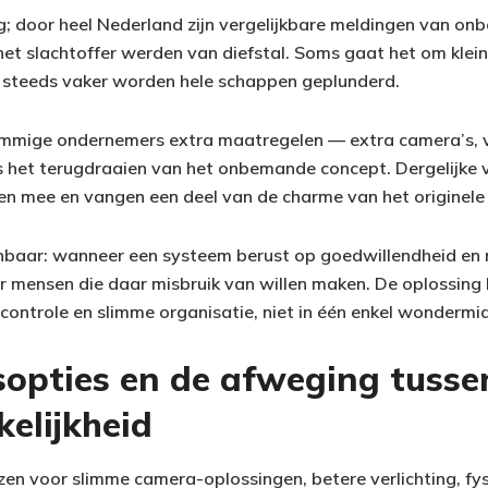
ng; door heel Nederland zijn vergelijkbare meldingen van o
 het slachtoffer werden van diefstal. Soms gaat het om kle
 steeds vaker worden hele schappen geplunderd.
ommige ondernemers extra maatregelen — extra camera’s, v
fs het terugdraaien van het onbemande concept. Dergelijke
n mee en vangen een deel van de charme van het originele
nbaar: wanneer een systeem berust op goedwillendheid en no
 mensen die daar misbruik van willen maken. De oplossing l
 controle en slimme organisatie, niet in één enkel wondermid
sopties en de afweging tusse
elijkheid
zen voor slimme camera-oplossingen, betere verlichting, fy