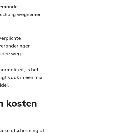
nbemande
inschalig wegnemen
erplichte
 veranderingen
 idee weg.
rmaliteit, is het
igt vaak in een mix
del.
n kosten
sieke afscherming of