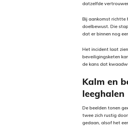
datzelfde vertrouwen
Bij aankomst richtte
doelbewust. Die stap
dat er binnen nog een
Het incident laat zi
beveiligingsketen kan
de kans dat kwaadwil
Kalm en be
leeghalen
De beelden tonen gee
twee zich rustig doo
gedaan, alsof het e