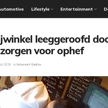
Automotive
Lifestyle
Entertainment
D
jwinkel leeggeroofd door
 zorgen voor ophef
juli 2026
in
Internet Gekte