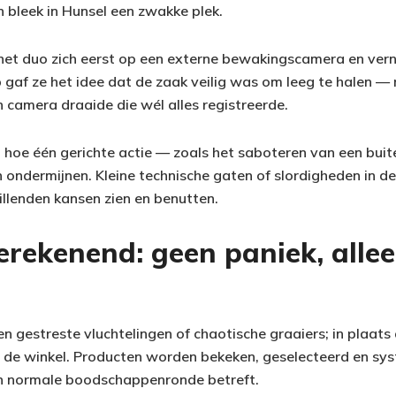
 bleek in Hunsel een zwakke plek.
 het duo zich eerst op een externe bewakingscamera en vern
 gaf ze het idee dat de zaak veilig was om leeg te halen 
 camera draaide die wél alles registreerde.
en hoe één gerichte actie — zoals het saboteren van een bu
 ondermijnen. Kleine technische gaten of slordigheden in de
lenden kansen zien en benutten.
rekenend: geen paniek, alleen
n gestreste vluchtelingen of chaotische graaiers; in plaa
r de winkel. Producten worden bekeken, geselecteerd en sys
en normale boodschappenronde betreft.