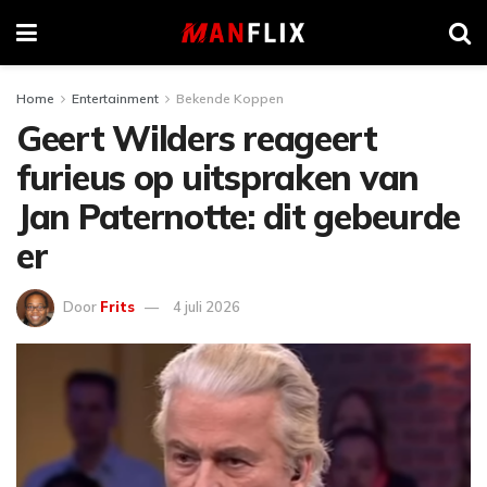
Home
Entertainment
Bekende Koppen
Geert Wilders reageert
furieus op uitspraken van
Jan Paternotte: dit gebeurde
er
Door
Frits
4 juli 2026