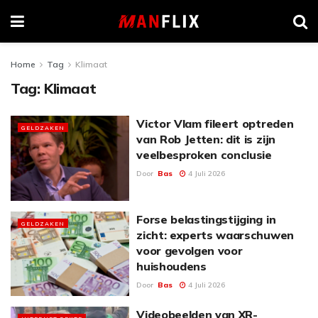
Home
Tag
Klimaat
Tag:
Klimaat
Victor Vlam fileert optreden
GELDZAKEN
van Rob Jetten: dit is zijn
veelbesproken conclusie
Door
Bas
4 Juli 2026
Forse belastingstijging in
GELDZAKEN
zicht: experts waarschuwen
voor gevolgen voor
huishoudens
Door
Bas
4 Juli 2026
Videobeelden van XR-