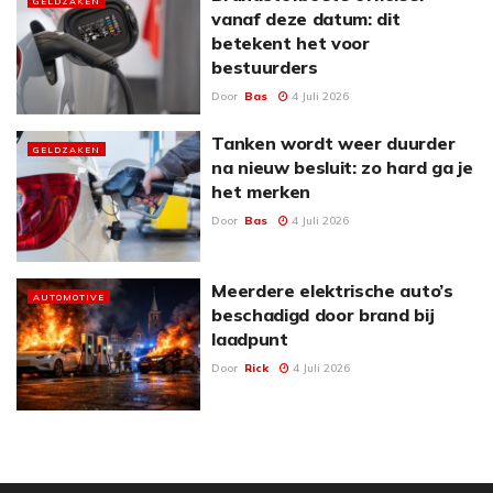
GELDZAKEN
vanaf deze datum: dit
betekent het voor
bestuurders
Door
Bas
4 Juli 2026
Tanken wordt weer duurder
GELDZAKEN
na nieuw besluit: zo hard ga je
het merken
Door
Bas
4 Juli 2026
Meerdere elektrische auto’s
AUTOMOTIVE
beschadigd door brand bij
laadpunt
Door
Rick
4 Juli 2026