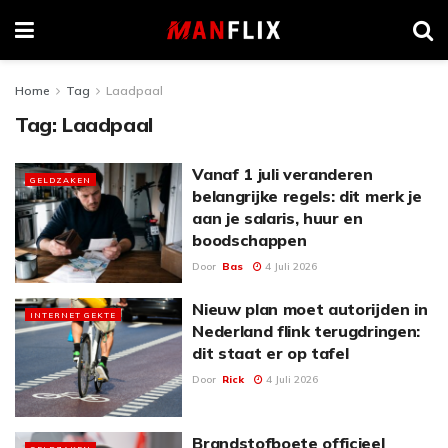
Home
Tag
Laadpaal
Tag:
Laadpaal
Vanaf 1 juli veranderen
GELDZAKEN
belangrijke regels: dit merk je
aan je salaris, huur en
boodschappen
Door
Bas
4 Juli 2026
Nieuw plan moet autorijden in
INTERNET GEKTE
Nederland flink terugdringen:
dit staat er op tafel
Door
Rick
4 Juli 2026
Brandstofboete officieel