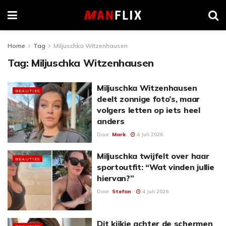
Home
Tag
Miljuschka Witzenhausen
Tag:
Miljuschka Witzenhausen
Miljuschka Witzenhausen
BEAUTIES
deelt zonnige foto’s, maar
volgers letten op iets heel
anders
Door
Mark
4 Juli 2026
Miljuschka twijfelt over haar
BEAUTIES
sportoutfit: “Wat vinden jullie
hiervan?”
Door
Stefan
4 Juli 2026
Dit kijkje achter de schermen