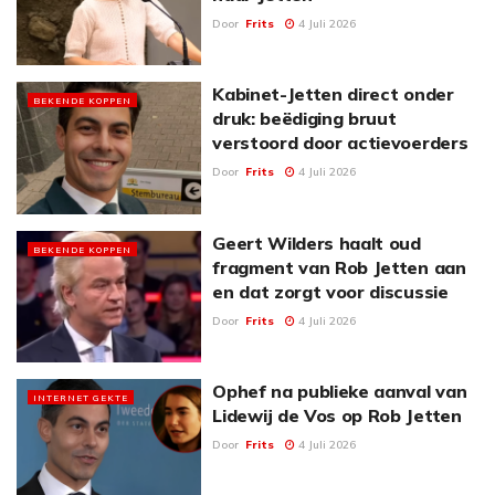
Door
Frits
4 Juli 2026
Kabinet-Jetten direct onder
BEKENDE KOPPEN
druk: beëdiging bruut
verstoord door actievoerders
Door
Frits
4 Juli 2026
Geert Wilders haalt oud
BEKENDE KOPPEN
fragment van Rob Jetten aan
en dat zorgt voor discussie
Door
Frits
4 Juli 2026
Ophef na publieke aanval van
INTERNET GEKTE
Lidewij de Vos op Rob Jetten
Door
Frits
4 Juli 2026