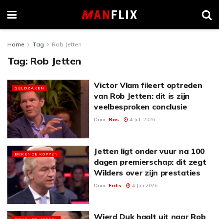
Home
Tag
Rob Jetten
Tag:
Rob Jetten
Victor Vlam fileert optreden
GELDZAKEN
van Rob Jetten: dit is zijn
veelbesproken conclusie
Door
Bas
4 Juli 2026
Jetten ligt onder vuur na 100
BEKENDE KOPPEN
dagen premierschap: dit zegt
Wilders over zijn prestaties
Door
Frits
4 Juli 2026
Wierd Duk haalt uit naar Rob