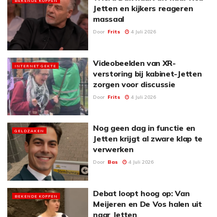
BEKENDE KOPPEN
Jetten en kijkers reageren
massaal
Door
Frits
4 Juli 2026
Videobeelden van XR-
INTERNET GEKTE
verstoring bij kabinet-Jetten
zorgen voor discussie
Door
Frits
4 Juli 2026
Nog geen dag in functie en
GELDZAKEN
Jetten krijgt al zware klap te
verwerken
Door
Bas
4 Juli 2026
Debat loopt hoog op: Van
BEKENDE KOPPEN
Meijeren en De Vos halen uit
naar Jetten