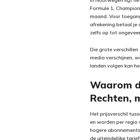
In Noorwegen ligt he
Formule 1, Champion
maand. Voor toegang t
afrekening betaal je
zelfs op tot ongeveer
Die grote verschillen
media verschijnen, w
landen volgen kan he
Waarom die
Rechten, 
Het prijsverschil tus
en worden per regio 
hogere abonnementspr
de uiteindelijke tarief