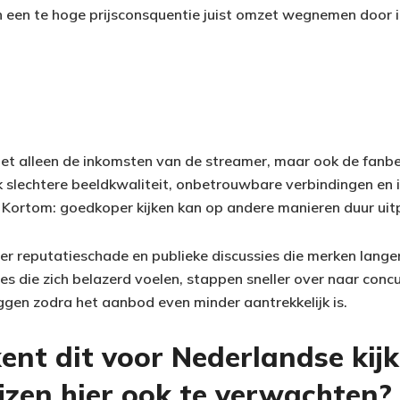
 een te hoge prijsconsquentie juist omzet wegnemen door i
iet alleen de inkomsten van de streamer, maar ook de fanbel
slechtere beeldkwaliteit, onbetrouwbare verbindingen en 
 Kortom: goedkoper kijken kan op andere manieren duur uit
r reputatieschade en publieke discussies die merken lange
es die zich belazerd voelen, stappen sneller over naar concu
en zodra het aanbod even minder aantrekkelijk is.
nt dit voor Nederlandse kijk
jzen hier ook te verwachten?