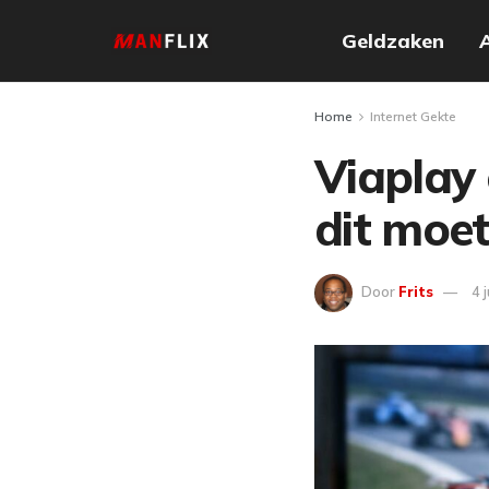
Geldzaken
Home
Internet Gekte
Viaplay 
dit moe
Door
Frits
4 