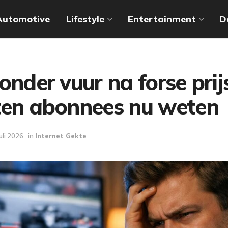
Automotive
Lifestyle
Entertainment
D
onder vuur na forse prijs
ten abonnees nu weten
juli 2026
in
Internet Gekte