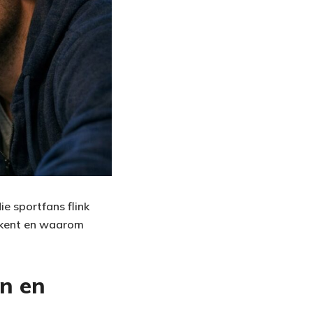
e sportfans flink
tekent en waarom
en en