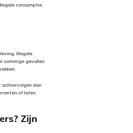
llegale consumptie.
eving. Illegale
in sommige gevallen
pakken.
r achtervolgen dan
rrenten of laten
ers? Zijn