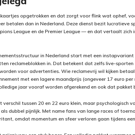
gelegd
jskaartjes opgetrokken en dat zorgt voor flink wat ophef, v
er betalen dan in Nederland. Deze dienst bezit lucratieve 
ions League en de Premier League — en dat vertaalt zich i
mentsstructuur in Nederland start met een instapvariant 
ten reclameblokken in. Dat betekent dat zelfs live-sporten
orden voor advertenties. Wie reclamevrij wil kijken betaa
onnement met een lagere maandprijs (ongeveer 17 euro per
lledige jaar vooraf worden afgerekend en ook dat pakket 
het verschil tussen 20 en 22 euro klein, maar psychologisch v
n als dubbel pijnlijk. Met name fans van lange races of toern
rritant, omdat momentum en sfeer verloren gaan tijdens ee