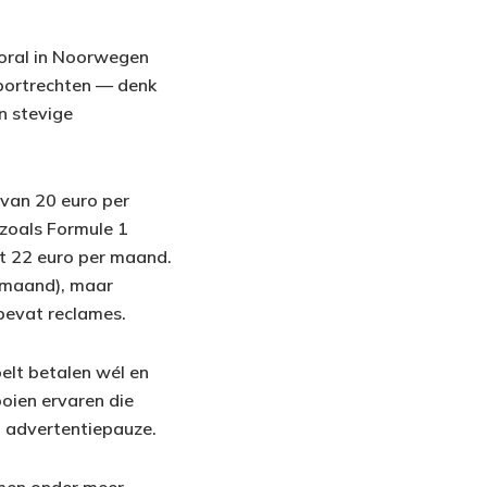
ooral in Noorwegen
sportrechten — denk
n stevige
van 20 euro per
 zoals Formule 1
lt 22 euro per maand.
 maand), maar
bevat reclames.
oelt betalen wél en
ooien ervaren die
n advertentiepauze.