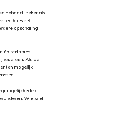
en behoort, zeker als
er en hoeveel.
erdere opschaling
n én reclames
j iedereen. Als de
menten mogelijk
ensten.
egmogelijkheden,
veranderen. Wie snel