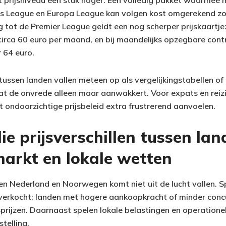
t prijsniveau een stuk hoger. Een volledig pakket waarmee
s League en Europa League kan volgen kost omgerekend zo’
ot de Premier League geldt een nog scherper prijskaartje: b
 circa 60 euro per maand, en bij maandelijks opzegbare cont
 64 euro.
 tussen landen vallen meteen op als vergelijkingstabellen of
at de onvrede alleen maar aanwakkert. Voor expats en reiz
t ondoorzichtige prijsbeleid extra frustrerend aanvoelen.
 prijsverschillen tussen lan
markt en lokale wetten
sen Nederland en Noorwegen komt niet uit de lucht vallen. S
verkocht; landen met hogere aankoopkracht of minder concu
ijzen. Daarnaast spelen lokale belastingen en operationele
stelling.