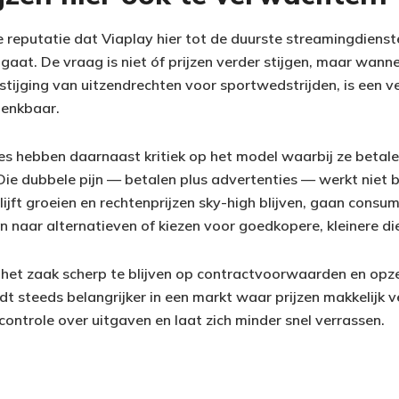
e reputatie dat Viaplay hier tot de duurste streamingdienst
aat. De vraag is niet óf prijzen verder stijgen, maar wanne
stijging van uitzendrechten voor sportwedstrijden, is een v
denkbaar.
 hebben daarnaast kritiek op het model waarbij ze betale
ie dubbele pijn — betalen plus advertenties — werkt niet bi
ijft groeien en rechtenprijzen sky-high blijven, gaan consu
 naar alternatieven of kiezen voor goedkopere, kleinere di
het zaak scherp te blijven op contractvoorwaarden en opz
rdt steeds belangrijker in een markt waar prijzen makkelijk 
ontrole over uitgaven en laat zich minder snel verrassen.