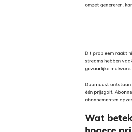
omzet genereren, kan
Dit probleem raakt n
streams hebben vaak 
gevaarlijke malware.
Daarnaast ontstaan e
één prijsgolf. Abonne
abonnementen opzegg
Wat beteke
hogere pri