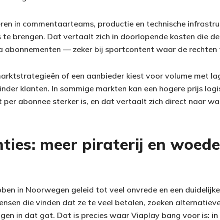
ren in commentaarteams, productie en technische infrastru
s te brengen. Dat vertaalt zich in doorlopende kosten die d
ia abonnementen — zeker bij sportcontent waar de rechten 
rktstrategieën of een aanbieder kiest voor volume met lag
inder klanten. In sommige markten kan een hogere prijs logi
per abonnee sterker is, en dat vertaalt zich direct naar w
ties: meer piraterij en woed
ebben in Noorwegen geleid tot veel onvrede en een duidelij
Mensen die vinden dat ze te veel betalen, zoeken alternatiev
ngen in dat gat. Dat is precies waar Viaplay bang voor is: i