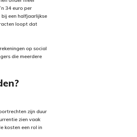
 men onder meer
n 34 euro per
ij een halfjaarlijkse
racten loopt dat
 rekeningen op social
igers die meerdere
den?
portrechten zijn duur
rrentie zien vaak
 kosten een rol in