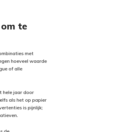
 om te
 combinaties met
fwegen hoeveel waarde
gue of alle
 hele jaar door
lfs als het op papier
rtenties is pijnlijk;
natieven.
ts de