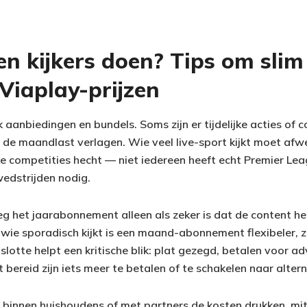
n kijkers doen? Tips om slim
Viaplay-prijzen
k aanbiedingen en bundels. Soms zijn er tijdelijke acties of
 de maandlast verlagen. Wie veel live-sport kijkt moet a
ieke competities hecht — niet iedereen heeft echt Premier Lea
dstrijden nodig.
 het jaarabonnement alleen als zeker is dat de content het
wie sporadisch kijkt is een maand-abonnement flexibeler, ze
slotte helpt een kritische blik: plat gezegd, betalen voor adve
t bereid zijn iets meer te betalen of te schakelen naar alter
n binnen huishoudens of met partners de kosten drukken, mi