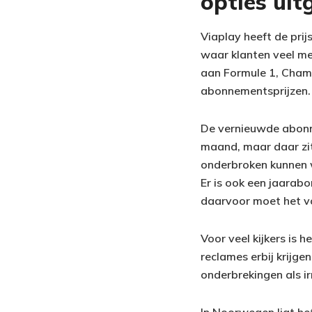
opties uit
Viaplay heeft de pri
waar klanten veel me
aan Formule 1, Champ
abonnementsprijzen.
De vernieuwde abonne
maand, maar daar zit
onderbroken kunnen w
Er is ook een jaarab
daarvoor moet het vo
Voor veel kijkers is 
reclames erbij krijge
onderbrekingen als i