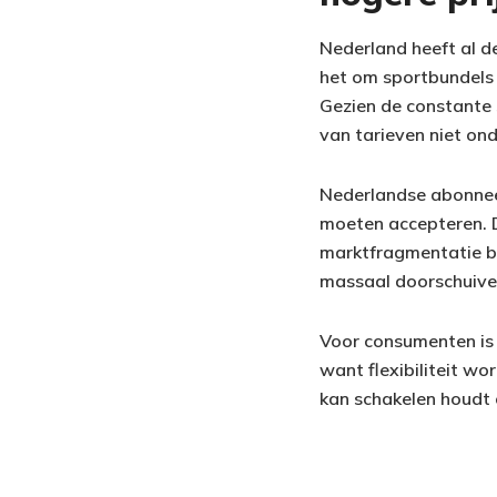
Nederland heeft al d
het om sportbundels g
Gezien de constante 
van tarieven niet on
Nederlandse abonnees
moeten accepteren. D
marktfragmentatie bl
massaal doorschuiven
Voor consumenten is 
want flexibiliteit wo
kan schakelen houdt c