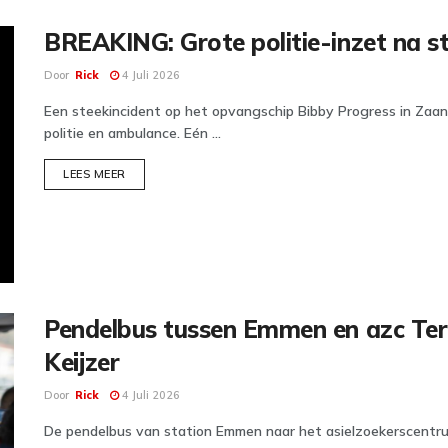
BREAKING: Grote politie-inzet na s
Door
Rick
4 Juli 2026
Een steekincident op het opvangschip Bibby Progress in Zaan
politie en ambulance. Eén ...
DETAILS
LEES MEER
Pendelbus tussen Emmen en azc Ter A
Keijzer
Door
Rick
4 Juli 2026
De pendelbus van station Emmen naar het asielzoekerscentrum 