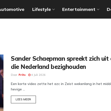
Automotive
Lifestyle
Entertainment
D
Sander Schaepman spreekt zich uit 
die Nederland bezighouden
Door
Frits
4 Juli 2026
Een korte video zette het azc in Zeist wekenlang in het mid
hevige ...
DETAILS
LEES MEER