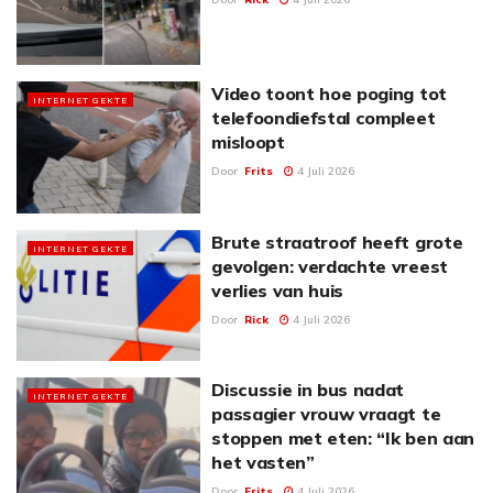
Video toont hoe poging tot
INTERNET GEKTE
telefoondiefstal compleet
misloopt
Door
Frits
4 Juli 2026
Brute straatroof heeft grote
INTERNET GEKTE
gevolgen: verdachte vreest
verlies van huis
Door
Rick
4 Juli 2026
Discussie in bus nadat
INTERNET GEKTE
passagier vrouw vraagt te
stoppen met eten: “Ik ben aan
het vasten”
Door
Frits
4 Juli 2026