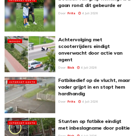
INTERNET GEKTE
gaan rond: dit gebeurde er
Door
Frits
4 Juli 2026
Achtervolging met
WONEN
scooterrijders eindigt
onverwacht door actie van
agent
Door
Rick
4 Juli 2026
Fatbikedief op de vlucht, maar
INTERNET GEKTE
vader grijpt in en stopt hem
hardhandig
Door
Frits
4 Juli 2026
Stunten op fatbike eindigt
INTERNET GEKTE
met inbeslagname door politie
Door
Rick
4 Juli 2026