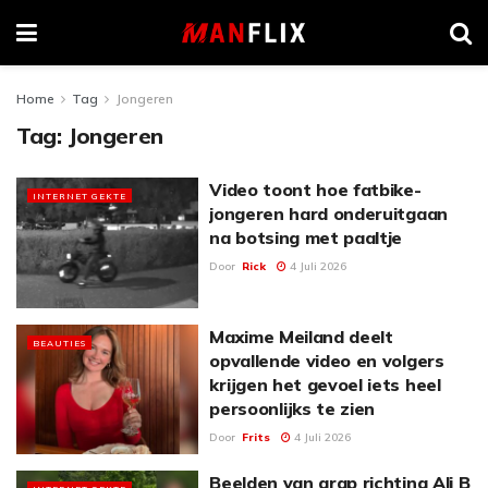
Home
Tag
Jongeren
Tag:
Jongeren
Video toont hoe fatbike-
INTERNET GEKTE
jongeren hard onderuitgaan
na botsing met paaltje
Door
Rick
4 Juli 2026
Maxime Meiland deelt
BEAUTIES
opvallende video en volgers
krijgen het gevoel iets heel
persoonlijks te zien
Door
Frits
4 Juli 2026
Beelden van grap richting Ali B