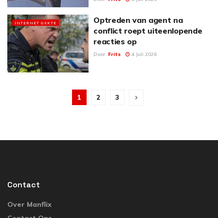
Optreden van agent na
INTERNET GEKTE
conflict roept uiteenlopende
reacties op
Door
Frits
4 Juli 2026
1
2
3
Contact
Over Manflix